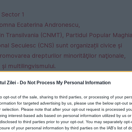
 Sector 1
 Domna Ecaterina Andronescu,
din Transilvania (CNMT), Partidul Popular Maghi
onal Secuiesc (CNS) sunt organizații civice și
 promovarea drepturilor minorităţilor naţionale,
şi multilingvismului.
are legată de aplicarea Legii educației în
l Zilei -
Do Not Process My Personal Information
ghiare în cadrul fostei UMF, în prezent la
to opt-out of the sale, sharing to third parties, or processing of your per
formation for targeted advertising by us, please use the below opt-out s
ă trebuie să fie respectată, legea Educației
r selection. Please note that after your opt-out request is processed y
eing interest-based ads based on personal information utilized by us or
lementată, dat fiind supremația principiului rule
disclosed to third parties prior to your opt-out. You may separately opt-
litizarea acestei teme, chiar dacă înființarea
losure of your personal information by third parties on the IAB’s list of