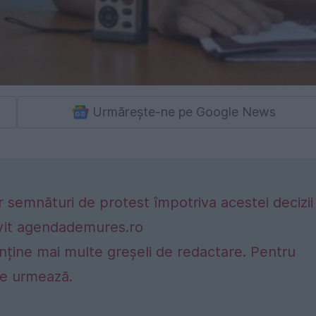
Urmărește-ne pe Google News
 semnături de protest împotriva acestei decizii
rivit agendademures.ro
onține mai multe greșeli de redactare. Pentru
ce urmează.