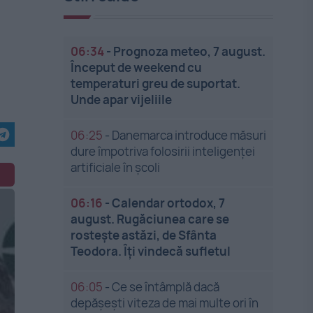
06:34
-
Prognoza meteo, 7 august.
Început de weekend cu
temperaturi greu de suportat.
Unde apar vijeliile
06:25
-
Danemarca introduce măsuri
dure împotriva folosirii inteligenței
artificiale în școli
06:16
-
Calendar ortodox, 7
august. Rugăciunea care se
rostește astăzi, de Sfânta
Teodora. Îți vindecă sufletul
06:05
-
Ce se întâmplă dacă
depășești viteza de mai multe ori în