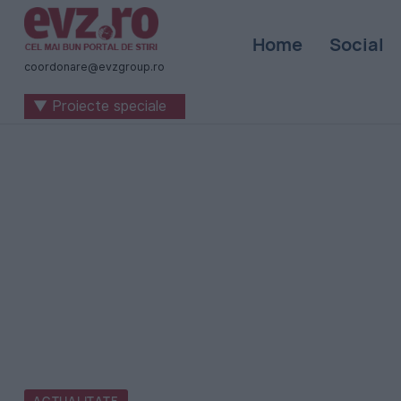
Știri
Home
Social
naționale
coordonare@evzgroup.ro
și
▼ Proiecte speciale
internaționale
|
România
-
Evenimentul
Zilei