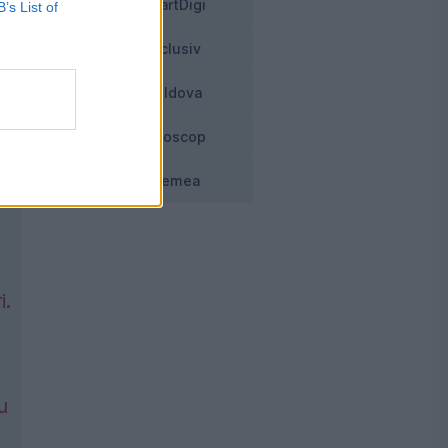
SmartDigi
B’s List of
ă
Exclusiv
Moldova
Horoscop
Vremea
t
i.
u