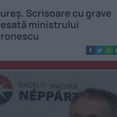
Mureş. Scrisoare cu grave
resată ministrului
dronescu