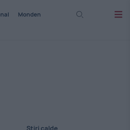
onal
Monden
Stiri calde