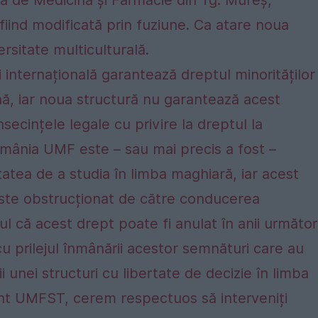
 fiind modificată prin fuziune. Ca atare noua
rsitate multiculturală.
și internațională garantează dreptul minorităților
nă, iar noua structură nu garantează acest
secințele legale cu privire la dreptul la
România UMF este – sau mai precis a fost –
tatea de a studia în limba maghiară, iar acest
 este obstrucționat de către conducerea
tul că acest drept poate fi anulat în anii următori
u prilejul înmânării acestor semnături care au
ii unei structuri cu libertate de decizie în limba
ent UMFST, cerem respectuos să interveniți