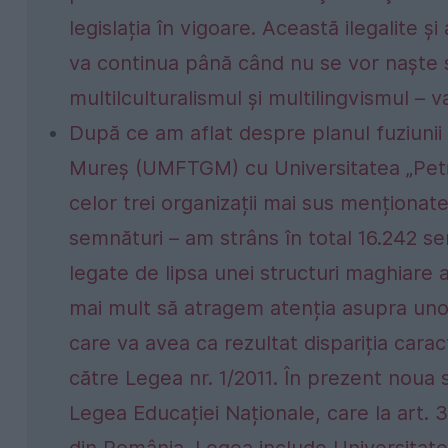
legislația în vigoare. Această ilegalite și
va continua până când nu se vor naște so
multilculturalismul și multilingvismul –
După ce am aflat despre planul fuziunii 
Mureș (UMFTGM) cu Universitatea „Petr
celor trei organizații mai sus menționat
semnături – am strâns în total 16.242 s
legate de lipsa unei structuri maghiare a
mai mult să atragem atenția asupra un
care va avea ca rezultat dispariția caract
către Legea nr. 1/2011. În prezent noua
Legea Educației Naționale, care la art. 
din România. Legea include Universitate