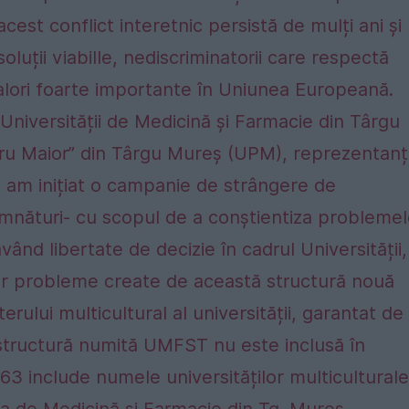
 acest conflict interetnic persistă de mulți ani și
luții viabille, nediscriminatorii care respectă
 valori foarte importante în Uniunea Europeană.
Universității de Medicină și Farmacie din Târgu
u Maior” din Târgu Mureș (UPM), reprezentanți
e am inițiat o campanie de strângere de
emnături- cu scopul de a conștientiza probleme
vând libertate de decizie în cadrul Universității,
or probleme create de această structură nouă
erului multicultural al universității, garantat de
 structură numită UMFST nu este inclusă în
363 include numele universităților multiculturale
a de Medicină și Farmacie din Tg. Mureș,