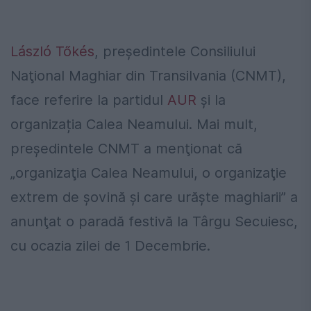
László Tőkés
, preşedintele Consiliului
Naţional Maghiar din Transilvania (CNMT),
face referire la partidul
AUR
şi la
organizația Calea Neamului. Mai mult,
preşedintele CNMT a menţionat că
„organizaţia Calea Neamului, o organizaţie
extrem de şovină şi care urăşte maghiarii” a
anunţat o paradă festivă la Târgu Secuiesc,
cu ocazia zilei de 1 Decembrie.