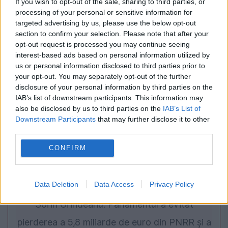
If you wish to opt-out of the sale, sharing to third parties, or
processing of your personal or sensitive information for
INTERNATIONAL
targeted advertising by us, please use the below opt-out
section to confirm your selection. Please note that after your
Alertă MAE pentru românii din SUA. Stare de
opt-out request is processed you may continue seeing
interest-based ads based on personal information utilized by
urgență în California, după o scurgere chimică
us or personal information disclosed to third parties prior to
your opt-out. You may separately opt-out of the further
disclosure of your personal information by third parties on the
IAB’s list of downstream participants. This information may
also be disclosed by us to third parties on the
IAB’s List of
Downstream Participants
that may further disclose it to other
third parties.
CONFIRM
POLITICA
Data Deletion
Data Access
Privacy Policy
Sorin Grindeanu: Parlamentul a evitat
pierderea a 5,8 miliarde de euro din PNRR și a