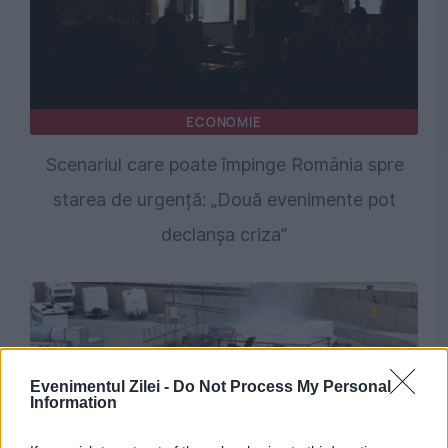
ECONOMIE
Scenariul care poate împinge România spre
starea de urgență: „Două evenimente pot
declanșa criza”
Evenimentul Zilei -
Do Not Process My Personal
Information