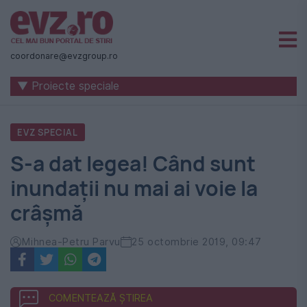
Știri
naționale
coordonare@evzgroup.ro
și
▼ Proiecte speciale
internaționale
|
EVZ SPECIAL
România
S-a dat legea! Când sunt
-
inundații nu mai ai voie la
Evenimentul
crâșmă
Zilei
Mihnea-Petru Parvu
25 octombrie 2019, 09:47
COMENTEAZĂ ȘTIREA