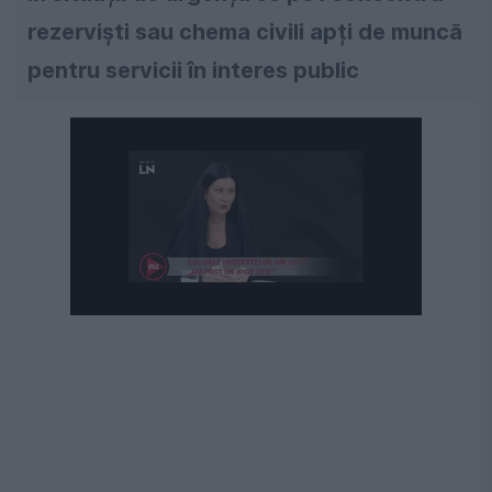
rezerviști sau chema civili apți de muncă
pentru servicii în interes public
Următorul videoclip în 4
Anulează