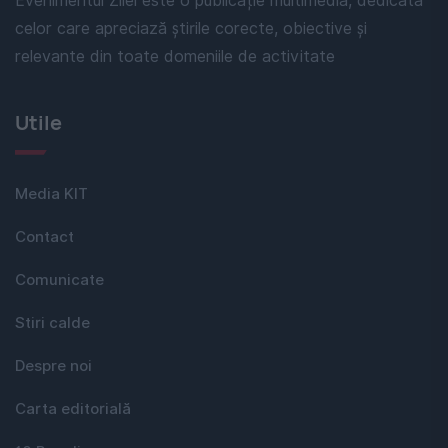
Evenimentul Zilei este o publicație multimedia, dedicată
celor care apreciază știrile corecte, obiective și
relevante din toate domeniile de activitate
Utile
Media KIT
Contact
Comunicate
Stiri calde
Despre noi
Carta editorială