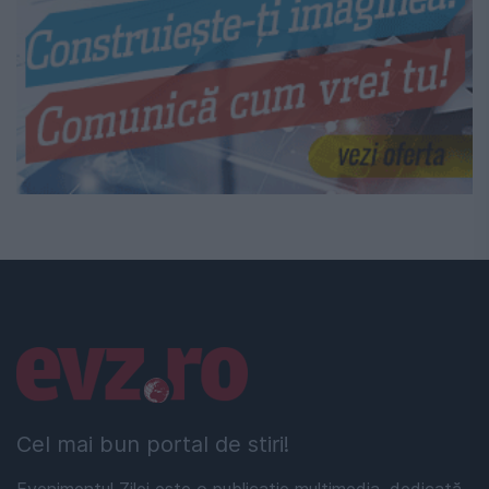
Linkuri utile
Cel mai bun portal de stiri!