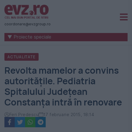
Știri
naționale
coordonare@evzgroup.ro
și
▼ Proiecte speciale
internaționale
|
ACTUALITATE
România
Revolta mamelor a convins
-
autorităţile. Pediatria
Evenimentul
Spitalului Judeţean
Zilei
Constanţa intră în renovare
Feri Predescu
17 februarie 2015, 18:14