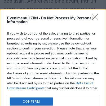
deplasarii. Andrei este bine acum, într-un
centru de plasament”, spune medicul şef
Cristina Mihai.
Evenimentul Zilei -
Do Not Process My Personal
Information
If you wish to opt-out of the sale, sharing to third parties, or
processing of your personal or sensitive information for
targeted advertising by us, please use the below opt-out
section to confirm your selection. Please note that after your
opt-out request is processed you may continue seeing
interest-based ads based on personal information utilized by
us or personal information disclosed to third parties prior to
your opt-out. You may separately opt-out of the further
disclosure of your personal information by third parties on the
IAB’s list of downstream participants. This information may
also be disclosed by us to third parties on the
IAB’s List of
Downstream Participants
that may further disclose it to other
third parties.
CONFIRM