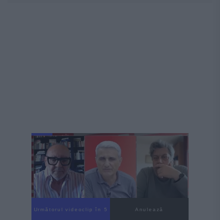
Următorul videoclip în 4
Anulează