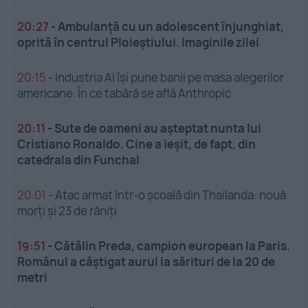
20:27
-
Ambulanță cu un adolescent înjunghiat,
oprită în centrul Ploieștiului. Imaginile zilei
20:15
-
Industria AI își pune banii pe masa alegerilor
americane. În ce tabără se află Anthropic
20:11
-
Sute de oameni au așteptat nunta lui
Cristiano Ronaldo. Cine a ieșit, de fapt, din
catedrala din Funchal
20:01
-
Atac armat într-o școală din Thailanda: nouă
morți și 23 de răniți
19:51
-
Cătălin Preda, campion european la Paris.
Românul a câștigat aurul la sărituri de la 20 de
metri