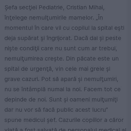
Şefa secţiei Pediatrie, Cristian Mihai,
înţelege nemulţumirile mamelor. „În
momentul în care vii cu copilul la spital eşti
deja supărat şi îngrijorat. Dacă dai şi peste
nişte condiţii care nu sunt cum ar trebui,
nemulţumirea creşte. Din păcate este un
spital de urgenţă, vin cele mai grele şi
grave cazuri. Pot să apară şi nemulţumiri,
nu se întâmplă numai la noi. Facem tot ce
depinde de noi. Sunt şi oameni mulţumiţi
dar nu vor să facă public acest lucru”
spune medicul şef. Cazurile copiilor a căror
viaţă a fost salvată de personalul medical al