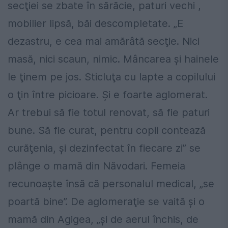
secţiei se zbate în sărăcie, paturi vechi ,
mobilier lipsă, băi descompletate. „E
dezastru, e cea mai amărâtă secţie. Nici
masă, nici scaun, nimic. Mâncarea şi hainele
le ţinem pe jos. Sticluţa cu lapte a copilului
o ţin între picioare. Şi e foarte aglomerat.
Ar trebui să fie totul renovat, să fie paturi
bune. Să fie curat, pentru copii contează
curăţenia, şi dezinfectat în fiecare zi” se
plânge o mamă din Năvodari. Femeia
recunoaşte însă că personalul medical, „se
poartă bine”. De aglomeraţie se vaită şi o
mamă din Agigea, „şi de aerul închis, de