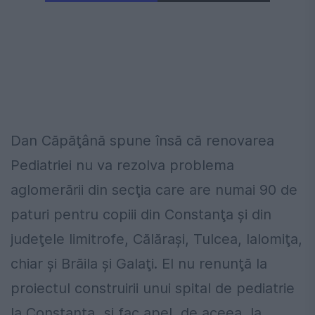
Dan Căpăţână spune însă că renovarea
Pediatriei nu va rezolva problema
aglomerării din secţia care are numai 90 de
paturi pentru copiii din Constanţa şi din
judeţele limitrofe, Călăraşi, Tulcea, Ialomiţa,
chiar şi Brăila şi Galaţi. El nu renunţă la
proiectul construirii unui spital de pediatrie
la Constanţa „şi fac apel, de aceea, la