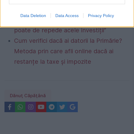
România, în pericol de blackout? Expert
Data Deletion
Data Access
Privacy Policy
în energie: „Trebuie să accelerăm cât se
poate de repede acele investiții”
Cum verifici dacă ai datorii la Primărie?
Metoda prin care afli online dacă ai
restanțe la taxe și impozite
Dănuţ Căpăţână