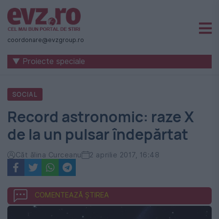
Știri
naționale
coordonare@evzgroup.ro
și
▼ Proiecte speciale
internaționale
|
SOCIAL
România
Record astronomic: raze X
-
de la un pulsar îndepărtat
Evenimentul
Zilei
Căt ălina Curceanu
2 aprilie 2017, 16:48
COMENTEAZĂ ȘTIREA