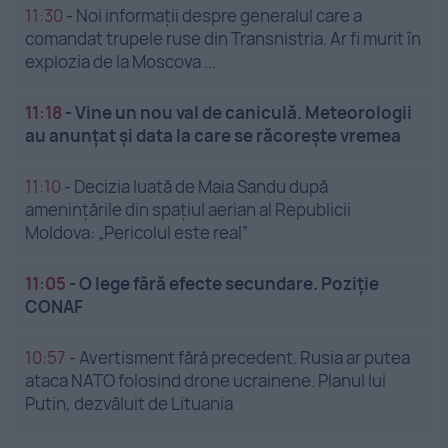
11:30
-
Noi informații despre generalul care a
comandat trupele ruse din Transnistria. Ar fi murit în
explozia de la Moscova ...
11:18
-
Vine un nou val de caniculă. Meteorologii
au anunțat și data la care se răcorește vremea
11:10
-
Decizia luată de Maia Sandu după
amenințările din spațiul aerian al Republicii
Moldova: „Pericolul este real”
11:05
-
O lege fără efecte secundare. Poziție
CONAF
10:57
-
Avertisment fără precedent. Rusia ar putea
ataca NATO folosind drone ucrainene. Planul lui
Putin, dezvăluit de Lituania