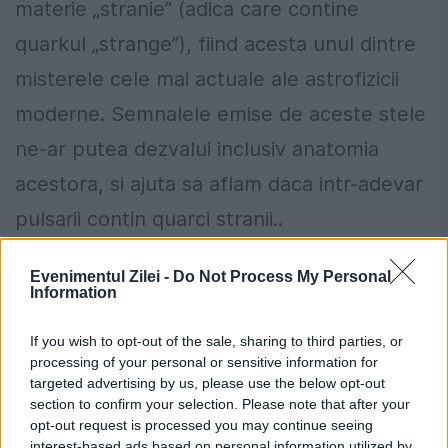
materie „stranie” (adica care contine
quarkul „strange”), fiind acesta unul dintre
misterele cele mai actuale ale astrofizicii
moderne. Semnalele emise de aceste stele
ne-ar putea dezvalui inclusiv anatomia
acestora, si ajuta sa aflam daca intr-adevar
pulsarii contin quarci stranii..
Evenimentul Zilei -
Do Not Process My Personal
Information
If you wish to opt-out of the sale, sharing to third parties, or
processing of your personal or sensitive information for
targeted advertising by us, please use the below opt-out
section to confirm your selection. Please note that after your
opt-out request is processed you may continue seeing
interest-based ads based on personal information utilized by