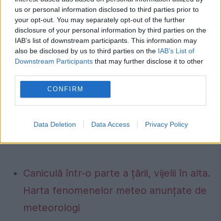
us or personal information disclosed to third parties prior to
your opt-out. You may separately opt-out of the further
disclosure of your personal information by third parties on the
Articol scris de Cătălina Oana Curceanu,
IAB’s list of downstream participants. This information may
prim cercetător în domeniul fizicii
also be disclosed by us to third parties on the
IAB’s List of
Downstream Participants
that may further disclose it to other
particulelor elementare şi al fizicii
third parties.
nucleare, Laboratori Nazionali di Frascati,
CONFIRM
Istituto Nazionale di Fisica Nucleare
(Roma, Italia) şi colaborator al Scientia.ro
Data Deletion
Data Access
Privacy Policy
Caniculă într-o parte a țării, vijelii în alta.
Harta fenomenelor meteo anunțate de
meteorologi