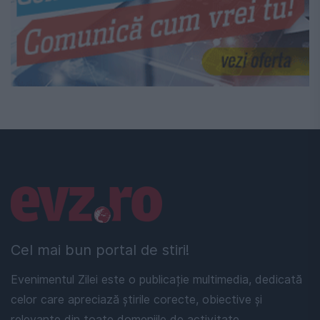
Linkuri utile
Cel mai bun portal de stiri!
Evenimentul Zilei este o publicație multimedia, dedicată
celor care apreciază știrile corecte, obiective și
relevante din toate domeniile de activitate