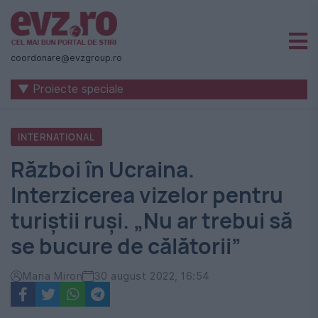
Știri
naționale
coordonare@evzgroup.ro
și
▼ Proiecte speciale
internaționale
|
INTERNATIONAL
România
Război în Ucraina.
-
Interzicerea vizelor pentru
Evenimentul
turiștii ruși. „Nu ar trebui să
Zilei
se bucure de călătorii”
Maria Miron
30 august 2022, 16:54