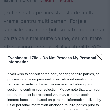
listei fiind chiar
Vladimir Putin.
„Putin se află pe această listă de multă
vreme pentru mulți oameni. Forțele
speciale ucrainene țintesc către ceea ce ar
cauza cele mai multe daune, cel mai mare
efect asupra populației și va stârni frică în
oamenii care susțin rușii. Colaboratorii să
Evenimentul Zilei -
Do Not Process My Personal
Information
știe că, dacă îl susțin pe inamic, atunci
trebuie să fie pregătiți să moară pentru
If you wish to opt-out of the sale, sharing to third parties, or
processing of your personal or sensitive information for
asta, pentru că o să îi vânăm”, a declarat
targeted advertising by us, please use the below opt-out
fostul lider NATO.
section to confirm your selection. Please note that after your
opt-out request is processed you may continue seeing
interest-based ads based on personal information utilized by
Susținătorii lui Putin nu sunt în
us or personal information disclosed to third parties prior to
your opt-out. You may separately opt-out of the further