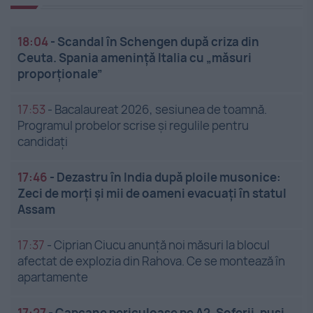
18:04
-
Scandal în Schengen după criza din
Ceuta. Spania amenință Italia cu „măsuri
proporționale”
17:53
-
Bacalaureat 2026, sesiunea de toamnă.
Programul probelor scrise și regulile pentru
candidați
17:46
-
Dezastru în India după ploile musonice:
Zeci de morți și mii de oameni evacuați în statul
Assam
17:37
-
Ciprian Ciucu anunță noi măsuri la blocul
afectat de explozia din Rahova. Ce se montează în
apartamente
17:27
-
Capcane periculoase pe A2. Șoferii, puși