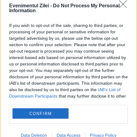
Evenimentul Zilei -
Do Not Process My Personal
Information
ECONOMIE
Aplicația YVORA este o soluție rapidă pentru
If you wish to opt-out of the sale, sharing to third parties, or
processing of your personal or sensitive information for
raportările companiilor care introduc produse
targeted advertising by us, please use the below opt-out
section to confirm your selection. Please note that after your
ambalate pe piața Uniunii Europene
opt-out request is processed you may continue seeing
interest-based ads based on personal information utilized by
us or personal information disclosed to third parties prior to
your opt-out. You may separately opt-out of the further
disclosure of your personal information by third parties on the
IAB’s list of downstream participants. This information may
also be disclosed by us to third parties on the
IAB’s List of
Downstream Participants
that may further disclose it to other
third parties.
CONFIRM
INTERNATIONAL
Moment fără precedent la ONU între Statele
Data Deletion
Data Access
Privacy Policy