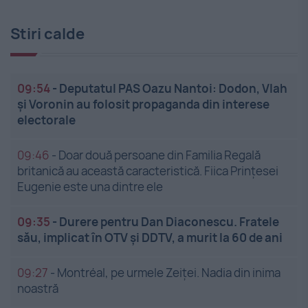
Stiri calde
09:54
-
Deputatul PAS Oazu Nantoi: Dodon, Vlah
și Voronin au folosit propaganda din interese
electorale
09:46
-
Doar două persoane din Familia Regală
britanică au această caracteristică. Fiica Prințesei
Eugenie este una dintre ele
09:35
-
Durere pentru Dan Diaconescu. Fratele
său, implicat în OTV și DDTV, a murit la 60 de ani
09:27
-
Montréal, pe urmele Zeiței. Nadia din inima
noastră