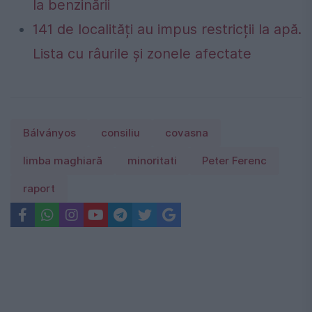
la benzinării
141 de localități au impus restricții la apă.
Lista cu râurile și zonele afectate
Bálványos
consiliu
covasna
limba maghiară
minoritati
Peter Ferenc
raport