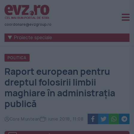
Știri
naționale
coordonare@evzgroup.ro
și
▼ Proiecte speciale
internaționale
|
POLITICA
România
Raport european pentru
-
dreptul folosirii limbii
Evenimentul
maghiare în administrația
Zilei
publică
Cora Muntean
1 iunie 2018, 11:08