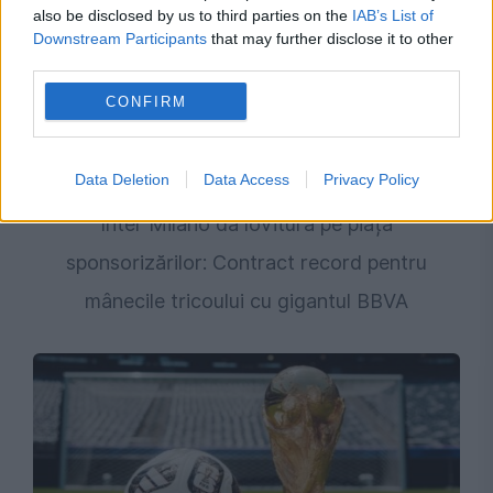
also be disclosed by us to third parties on the
IAB’s List of
Downstream Participants
that may further disclose it to other
third parties.
CONFIRM
SPORT
Data Deletion
Data Access
Privacy Policy
Inter Milano dă lovitura pe piața
sponsorizărilor: Contract record pentru
mânecile tricoului cu gigantul BBVA