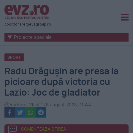
Știri
naționale
coordonare@evzgroup.ro
și
▼ Proiecte speciale
internaționale
|
SPORT
România
Radu Drăgușin are presa la
-
picioare după victoria cu
Evenimentul
Lazio: Joc de gladiator
Zilei
Andreea Vlad
28 august 2023, 11:44
COMENTEAZĂ ȘTIREA