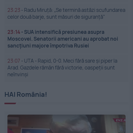
23:23
-
Radu Miruță: „Se termină astăzi scufundarea
celor două barje, sunt măsuri de siguranţă”
23:14
-
SUA intensifică presiunea asupra
Moscovei. Senatorii americani au aprobat noi
sancțiuni majore împotriva Rusiei
23:07
-
UTA - Rapid, 0-0. Meci fără sare și piper la
Arad. Gazdele rămân fără victorie, oaspeții sunt
neînvinși
HAI România!