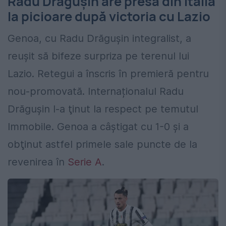
Radu Drăgușin are presa din Italia
la picioare după victoria cu Lazio
Genoa, cu Radu Drăguşin integralist, a
reuşit să bifeze surpriza pe terenul lui
Lazio. Retegui a înscris în premieră pentru
nou-promovată. Internaționalul Radu
Drăguşin l-a ţinut la respect pe temutul
Immobile. Genoa a câştigat cu 1-0 şi a
obţinut astfel primele sale puncte de la
revenirea în
Serie A
.