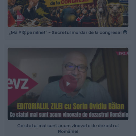
„Mă PIȘ pe mine!” – Secretul murdar de la congrese! 😳
Ce statui mai sunt acum vinovate de dezastrul
României