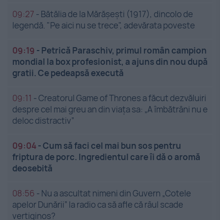
09:27
-
Bătălia de la Mărășești (1917), dincolo de
legendă. "Pe aici nu se trece", adevărata poveste
09:19
-
Petrică Paraschiv, primul român campion
mondial la box profesionist, a ajuns din nou după
gratii. Ce pedeapsă execută
09:11
-
Creatorul Game of Thrones a făcut dezvăluiri
despre cel mai greu an din viața sa: „A îmbătrâni nu e
deloc distractiv”
09:04
-
Cum să faci cel mai bun sos pentru
friptura de porc. Ingredientul care îi dă o aromă
deosebită
08:56
-
Nu a ascultat nimeni din Guvern „Cotele
apelor Dunării” la radio ca să afle că râul scade
vertiginos?