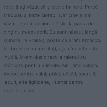
reptilă aţi văzut să-şi spele hainele. Parcă
trebuiau şi nişte ciorapi. Dar cine a mai
văzut reptilă cu ciorapi? Nici la pasta de
dinţi nu m-am oprit. Eu sunt născut lângă
Dunăre, la Brăila şi poate că eram broască.
Iar broasca nu are dinţi, aşa că pasta este
inutilă. M-am dus direct la raionul cu
mâncare pentru animale. Aici, altă panică.
Aveau pentru câini, pisici, păsări, şoareci,
iepuri, alte lighioane, numai pentru
reptile… nimic.