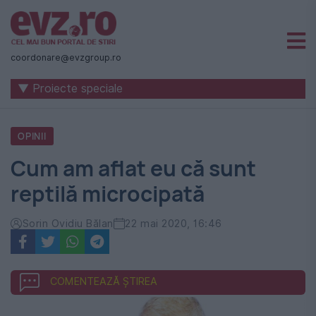
Știri
naționale
coordonare@evzgroup.ro
și
▼ Proiecte speciale
internaționale
|
OPINII
România
Cum am aflat eu că sunt
-
reptilă microcipată
Evenimentul
Zilei
Sorin Ovidiu Bălan
22 mai 2020, 16:46
COMENTEAZĂ ȘTIREA