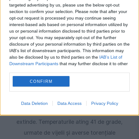
targeted advertising by us, please use the below opt-out
section to confirm your selection. Please note that after your
Recomandările noastre
opt-out request is processed you may continue seeing
interest-based ads based on personal information utilized by
us or personal information disclosed to third parties prior to
your opt-out. You may separately opt-out of the further
disclosure of your personal information by third parties on the
IAB’s list of downstream participants. This information may
also be disclosed by us to third parties on the
IAB’s List of
Downstream Participants
that may further disclose it to other
third parties.
CONFIRM
VREMEA
Data Deletion
Data Access
Privacy Policy
Prognoza meteo, 6 august. Valul de căldură se
extinde. Temperaturile ating 41 de grade,
urmate de vijelii și averse torențiale