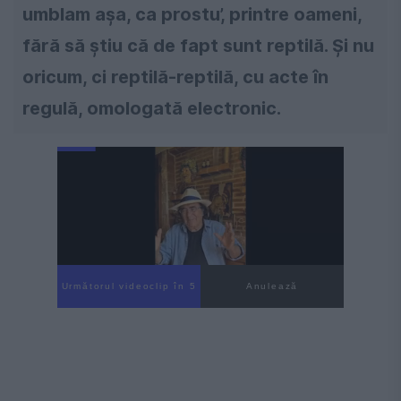
umblam aşa, ca prostu’, printre oameni,
fără să ştiu că de fapt sunt reptilă. Şi nu
oricum, ci reptilă-reptilă, cu acte în
regulă, omologată electronic.
Următorul videoclip în 4
Anulează