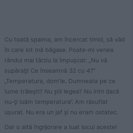
Cu toată spaima, am încercat timid, să văd
în care lot mă băgase. Poate-mi venea
rândul mai târziu la împuşcat: „Nu vă
supăraţi! Ce înseamnă 32 cu 4?”
„Temperatura, dom’le. Dumneata pe ce
lume trăieşti? Nu ştii legea? Nu intri dacă
nu-ţi luăm temperatura”. Am răsuflat
uşurat. Nu era un jaf şi nu eram ostatec.
Dar o altă îngrijorare a luat locul acestei