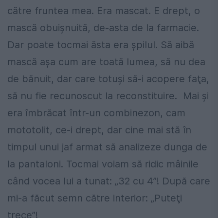
către fruntea mea. Era mascat. E drept, o
mască obuişnuită, de-asta de la farmacie.
Dar poate tocmai ăsta era şpilul. Să aibă
mască aşa cum are toată lumea, să nu dea
de bănuit, dar care totuşi să-i acopere faţa,
să nu fie recunoscut la reconstituire. Mai şi
era îmbrăcat într-un combinezon, cam
mototolit, ce-i drept, dar cine mai stă în
timpul unui jaf armat să analizeze dunga de
la pantaloni. Tocmai voiam să ridic mâinile
când vocea lui a tunat: „32 cu 4”! După care
mi-a făcut semn către interior: „Puteţi
trece”!