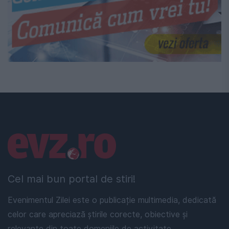
Linkuri utile
Cel mai bun portal de stiri!
Evenimentul Zilei este o publicație multimedia, dedicată
celor care apreciază știrile corecte, obiective și
relevante din toate domeniile de activitate