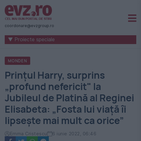
Știri
naționale
coordonare@evzgroup.ro
și
▼ Proiecte speciale
internaționale
|
MONDEN
România
Prințul Harry, surprins
-
„profund nefericit" la
Evenimentul
Jubileul de Platină al Reginei
Zilei
Elisabeta: „Fosta lui viață îi
lipsește mai mult ca orice”
Emma Cristescu
6 iunie 2022, 06:46