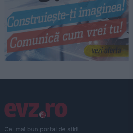
Linkuri utile
Cel mai bun portal de stiri!