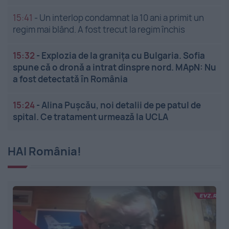
15:41
-
Un interlop condamnat la 10 ani a primit un
regim mai blând. A fost trecut la regim închis
15:32
-
Explozia de la granița cu Bulgaria. Sofia
spune că o dronă a intrat dinspre nord. MApN: Nu
a fost detectată în România
15:24
-
Alina Pușcău, noi detalii de pe patul de
spital. Ce tratament urmează la UCLA
HAI România!