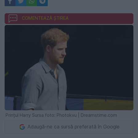
COMENTEAZĂ ȘTIREA
Prințul Harry Sursa foto: Photokvu | Dreamstime.com
Adaugă-ne ca sursă preferată în Google