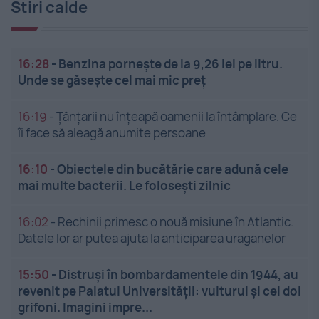
Stiri calde
16:28
-
Benzina pornește de la 9,26 lei pe litru.
Unde se găsește cel mai mic preț
16:19
-
Țânțarii nu înțeapă oamenii la întâmplare. Ce
îi face să aleagă anumite persoane
16:10
-
Obiectele din bucătărie care adună cele
mai multe bacterii. Le folosești zilnic
16:02
-
Rechinii primesc o nouă misiune în Atlantic.
Datele lor ar putea ajuta la anticiparea uraganelor
15:50
-
Distruși în bombardamentele din 1944, au
revenit pe Palatul Universității: vulturul și cei doi
grifoni. Imagini impre...