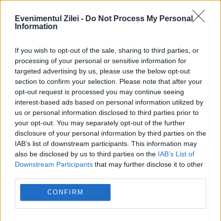
Evenimentul Zilei -
Do Not Process My Personal
Information
If you wish to opt-out of the sale, sharing to third parties, or
processing of your personal or sensitive information for
targeted advertising by us, please use the below opt-out
section to confirm your selection. Please note that after your
opt-out request is processed you may continue seeing
SPORT
interest-based ads based on personal information utilized by
us or personal information disclosed to third parties prior to
Reacție furibundă a lui Ioan Varga după
your opt-out. You may separately opt-out of the further
disclosure of your personal information by third parties on the
umilința din Conference League. Se anunță
IAB’s list of downstream participants. This information may
plecări în masă de la CFR Cluj
also be disclosed by us to third parties on the
IAB’s List of
Downstream Participants
that may further disclose it to other
third parties.
CONFIRM