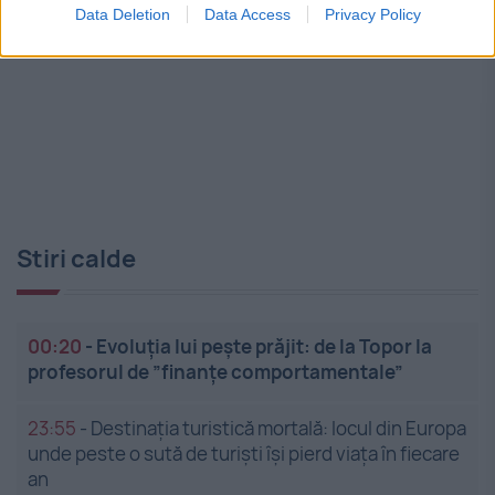
Data Deletion
Data Access
Privacy Policy
Stiri calde
00:20
-
Evoluția lui pește prăjit: de la Topor la
profesorul de ”finanțe comportamentale”
23:55
-
Destinația turistică mortală: locul din Europa
unde peste o sută de turiști își pierd viața în fiecare
an