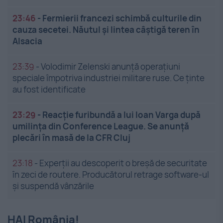
23:46
-
Fermierii francezi schimbă culturile din
cauza secetei. Năutul și lintea câștigă teren în
Alsacia
23:39
-
Volodimir Zelenski anunță operațiuni
speciale împotriva industriei militare ruse. Ce ținte
au fost identificate
23:29
-
Reacție furibundă a lui Ioan Varga după
umilința din Conference League. Se anunță
plecări în masă de la CFR Cluj
23:18
-
Experții au descoperit o breșă de securitate
în zeci de routere. Producătorul retrage software-ul
și suspendă vânzările
HAI România!