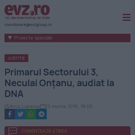
Știri
naționale
coordonare@evzgroup.ro
și
▼ Proiecte speciale
internaționale
|
JUSTITIE
România
Primarul Sectorului 3,
-
Neculai Onţanu, audiat la
Evenimentul
DNA
Zilei
Anca Lupescu
23 martie 2016, 18:00
COMENTEAZĂ ȘTIREA