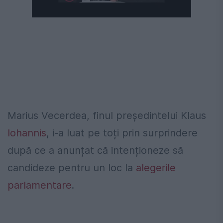
Următorul videoclip în 4
Anulează
Marius Vecerdea, finul președintelui Klaus
Iohannis
, i-a luat pe toți prin surprindere
după ce a anunțat că intenționeze să
candideze pentru un loc la
alegerile
parlamentare
.