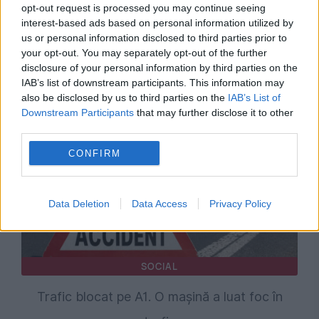
opt-out request is processed you may continue seeing
interest-based ads based on personal information utilized by
SOCIAL
us or personal information disclosed to third parties prior to
your opt-out. You may separately opt-out of the further
Furtunile au făcut pagube în Bihor, Sibiu și
disclosure of your personal information by third parties on the
IAB’s list of downstream participants. This information may
Brașov. Acoperișuri smulse și copaci doborâți
also be disclosed by us to third parties on the
IAB’s List of
Downstream Participants
that may further disclose it to other
third parties.
CONFIRM
Data Deletion
Data Access
Privacy Policy
SOCIAL
Trafic blocat pe A1. O mașină a luat foc în