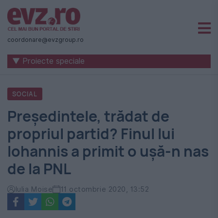
Știri
naționale
coordonare@evzgroup.ro
și
▼ Proiecte speciale
internaționale
|
SOCIAL
România
Președintele, trădat de
-
propriul partid? Finul lui
Evenimentul
Iohannis a primit o ușă-n nas
Zilei
de la PNL
Iulia Moise
11 octombrie 2020, 13:52