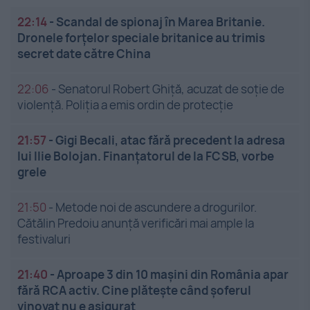
22:14
-
Scandal de spionaj în Marea Britanie.
Dronele forțelor speciale britanice au trimis
secret date către China
22:06
-
Senatorul Robert Ghiță, acuzat de soție de
violență. Poliția a emis ordin de protecție
21:57
-
Gigi Becali, atac fără precedent la adresa
lui Ilie Bolojan. Finanțatorul de la FCSB, vorbe
grele
21:50
-
Metode noi de ascundere a drogurilor.
Cătălin Predoiu anunță verificări mai ample la
festivaluri
21:40
-
Aproape 3 din 10 mașini din România apar
fără RCA activ. Cine plătește când șoferul
vinovat nu e asigurat