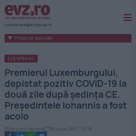
Știri
naționale
coordonare@evzgroup.ro
și
▼ Proiecte speciale
internaționale
|
EVZ SPECIAL
România
Premierul Luxemburgului,
-
depistat pozitiv COVID-19 la
Evenimentul
două zile după ședința CE.
Zilei
Președintele Iohannis a fost
acolo
Antonia Hendrik
28 iunie 2021, 10:18