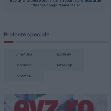
Evoluția lui pește prăjit: de la Topor la profesorul de
”finanțe comportamentale”
Proiecte speciale
SmartDigi
Exclusiv
Moldova
Horoscop
Vremea