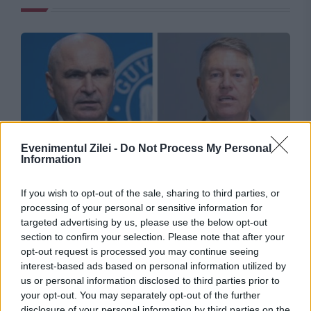
Evenimentul Zilei -
Do Not Process My Personal
Information
POLITICA
If you wish to opt-out of the sale, sharing to third parties, or
Iohannis, mai bine văzut decât Bolojan la
processing of your personal or sensitive information for
targeted advertising by us, please use the below opt-out
Bruxelles. Dezvăluirile lui Rareș Bogdan
section to confirm your selection. Please note that after your
opt-out request is processed you may continue seeing
interest-based ads based on personal information utilized by
us or personal information disclosed to third parties prior to
your opt-out. You may separately opt-out of the further
disclosure of your personal information by third parties on the