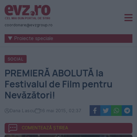
Știri
naționale
coordonare@evzgroup.ro
și
▼ Proiecte speciale
internaționale
|
SOCIAL
România
PREMIERĂ ABOLUTĂ la
-
Festivalul de Film pentru
Evenimentul
Nevăzători!
Zilei
Dana Lascu
16 mai 2015, 02:37
COMENTEAZĂ ȘTIREA