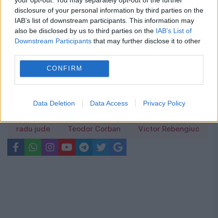
disclosure of your personal information by third parties on the
casnici
IAB’s list of downstream participants. This information may
also be disclosed by us to third parties on the
IAB’s List of
Downstream Participants
that may further disclose it to other
third parties.
CONFIRM
Alexandru Bindea
alexandru dabija
anton pann
festival
icr
Ion Creanga
Data Deletion
Data Access
Privacy Policy
luminita gheorghiu
nicolae filimon
orbi
radu jude
Teodor Corban
Victor Rebengiuc