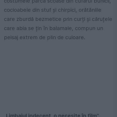
costumele parcă scoase din cufărul bunicii,
cocioabele din stuf și chirpici, orătăniile
care zburdă bezmetice prin curți și căruțele
care abia se țin în balamale, compun un
peisaj extrem de plin de culoare.
„Limbajul indecent, o necesite în film”