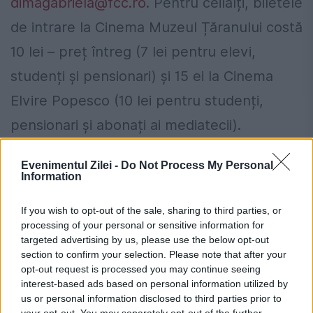
dimagabriela@fcc.ro
. Pentru ceilalți, biletele
de intrare la Cinema Muzeul Țăranului costă
10 lei – preț întreg (7 lei pentru elevi,
studenți și pensionari) și 15 ei la Cinema
Elvire Popesco (10 lei pentru studenți,
pensionari și abonați ai mediatecii).
Ai încă buletinul vechi? Data după care
Evenimentul Zilei -
Do Not Process My Personal
Information
nu îl vei mai putea folosi, chiar dacă
este valabil
If you wish to opt-out of the sale, sharing to third parties, or
processing of your personal or sensitive information for
Populația nu va fi afectată de
targeted advertising by us, please use the below opt-out
section to confirm your selection. Please note that after your
eventualele limitări de consum de
opt-out request is processed you may continue seeing
energie. Cristian Bușoi: Nu se vor face
interest-based ads based on personal information utilized by
us or personal information disclosed to third parties prior to
limitări de consum către consumatorii
your opt-out. You may separately opt-out of the further