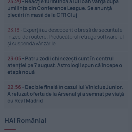
23:29
-
Reacție furibundă a lui Ioan Varga după
umilința din Conference League. Se anunță
plecări în masă de la CFR Cluj
23:18
-
Experții au descoperit o breșă de securitate
în zeci de routere. Producătorul retrage software-ul
și suspendă vânzările
23:05
-
Patru zodii chinezești sunt în centrul
atenției pe 7 august. Astrologii spun că începe o
etapă nouă
22:56
-
Decizie finală în cazul lui Vinicius Junior.
A refuzat oferta de la Arsenal și a semnat pe viață
cu Real Madrid
HAI România!