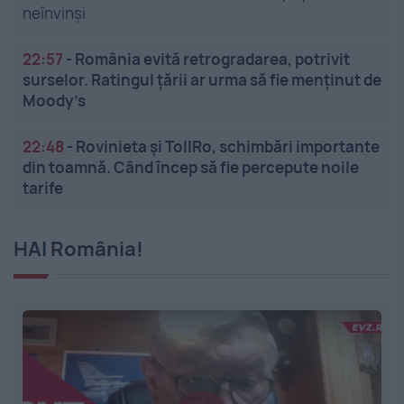
neînvinși
22:57
-
România evită retrogradarea, potrivit
surselor. Ratingul țării ar urma să fie menținut de
Moody’s
22:48
-
Rovinieta și TollRo, schimbări importante
din toamnă. Când încep să fie percepute noile
tarife
HAI România!