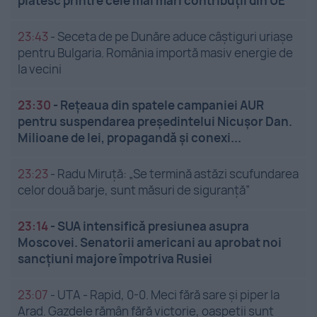
plătesc printre cele mai mari contribuții din UE
23:43
-
Seceta de pe Dunăre aduce câștiguri uriașe
pentru Bulgaria. România importă masiv energie de
la vecini
23:30
-
Rețeaua din spatele campaniei AUR
pentru suspendarea președintelui Nicușor Dan.
Milioane de lei, propagandă și conexi...
23:23
-
Radu Miruță: „Se termină astăzi scufundarea
celor două barje, sunt măsuri de siguranţă”
23:14
-
SUA intensifică presiunea asupra
Moscovei. Senatorii americani au aprobat noi
sancțiuni majore împotriva Rusiei
23:07
-
UTA - Rapid, 0-0. Meci fără sare și piper la
Arad. Gazdele rămân fără victorie, oaspeții sunt