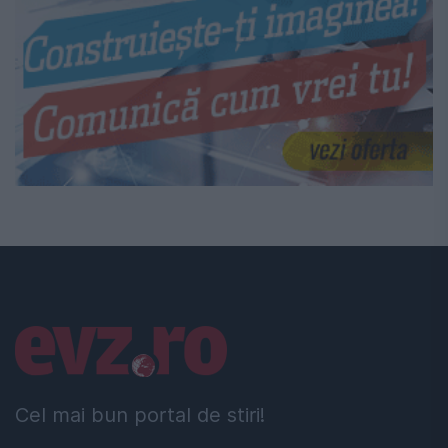
Linkuri utile
Cel mai bun portal de stiri!