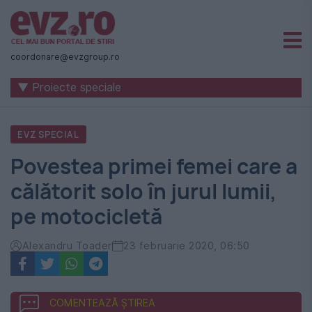
Știri
naționale
coordonare@evzgroup.ro
și
▼ Proiecte speciale
internaționale
|
EVZ SPECIAL
România
Povestea primei femei care a
-
călătorit solo în jurul lumii,
Evenimentul
pe motocicletă
Zilei
Alexandru Toader
23 februarie 2020, 06:50
COMENTEAZĂ ȘTIREA