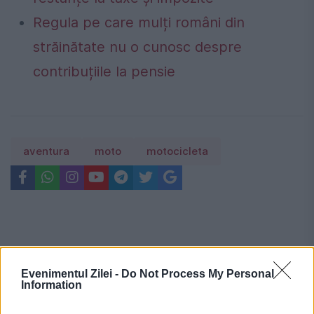
Regula pe care mulți români din
străinătate nu o cunosc despre
contribuțiile la pensie
aventura
moto
motocicleta
Evenimentul Zilei -
Do Not Process My Personal
Information