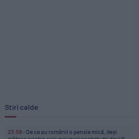
Stiri calde
23:58
-
De ce au românii o pensie mică, deși