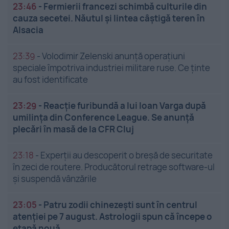
23:46
-
Fermierii francezi schimbă culturile din
cauza secetei. Năutul și lintea câștigă teren în
Alsacia
23:39
-
Volodimir Zelenski anunță operațiuni
speciale împotriva industriei militare ruse. Ce ținte
au fost identificate
23:29
-
Reacție furibundă a lui Ioan Varga după
umilința din Conference League. Se anunță
plecări în masă de la CFR Cluj
23:18
-
Experții au descoperit o breșă de securitate
în zeci de routere. Producătorul retrage software-ul
și suspendă vânzările
23:05
-
Patru zodii chinezești sunt în centrul
atenției pe 7 august. Astrologii spun că începe o
etapă nouă