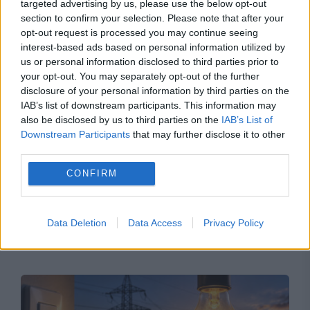
Recomandările noastre
targeted advertising by us, please use the below opt-out
section to confirm your selection. Please note that after your
opt-out request is processed you may continue seeing
interest-based ads based on personal information utilized by
us or personal information disclosed to third parties prior to
your opt-out. You may separately opt-out of the further
disclosure of your personal information by third parties on the
IAB’s list of downstream participants. This information may
also be disclosed by us to third parties on the
IAB’s List of
Downstream Participants
that may further disclose it to other
third parties.
CONFIRM
SOCIAL
Harta salariilor din România se rescrie. Ce
Data Deletion
Data Access
Privacy Policy
arată ultimele cifre