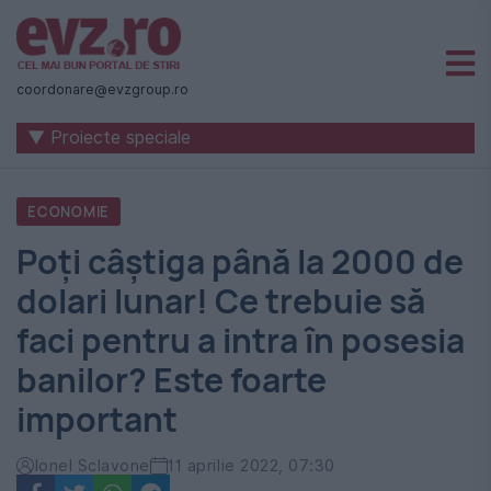
Știri
naționale
coordonare@evzgroup.ro
și
▼ Proiecte speciale
internaționale
|
ECONOMIE
România
Poți câștiga până la 2000 de
-
dolari lunar! Ce trebuie să
Evenimentul
faci pentru a intra în posesia
Zilei
banilor? Este foarte
important
Ionel Sclavone
11 aprilie 2022, 07:30