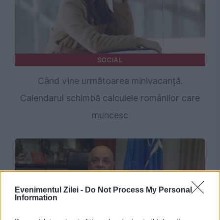
SOCIAL
Când vine următoarea minivacanță.
Calendarul schimbă calculele românilor care
muncesc
Evenimentul Zilei -
Do Not Process My Personal
Information