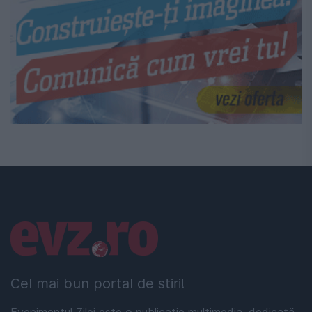
Linkuri utile
Cel mai bun portal de stiri!