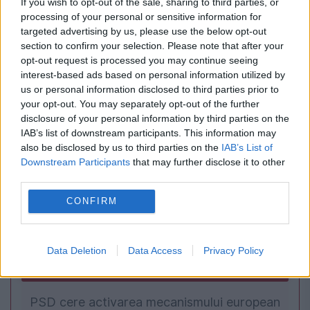
If you wish to opt-out of the sale, sharing to third parties, or
processing of your personal or sensitive information for
POLITICA
targeted advertising by us, please use the below opt-out
section to confirm your selection. Please note that after your
Raed Arafat îl acuză pe Alexandru Rafila că
opt-out request is processed you may continue seeing
interest-based ads based on personal information utilized by
„alimentează dezbinarea” din sistemul integrat
us or personal information disclosed to third parties prior to
de urgență
your opt-out. You may separately opt-out of the further
disclosure of your personal information by third parties on the
IAB’s list of downstream participants. This information may
also be disclosed by us to third parties on the
IAB’s List of
Downstream Participants
that may further disclose it to other
third parties.
CONFIRM
Data Deletion
Data Access
Privacy Policy
POLITICA
PSD cere activarea mecanismului european