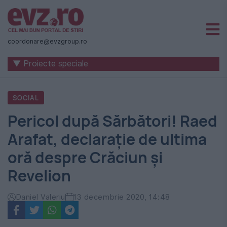
Știri
naționale
coordonare@evzgroup.ro
și
▼ Proiecte speciale
internaționale
|
SOCIAL
România
Pericol după Sărbători! Raed
-
Arafat, declarație de ultima
Evenimentul
oră despre Crăciun și
Zilei
Revelion
Daniel Valeriu
13 decembrie 2020, 14:48