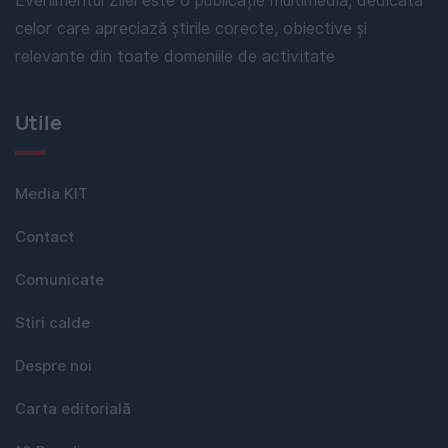
Evenimentul Zilei este o publicație multimedia, dedicată
celor care apreciază știrile corecte, obiective și
relevante din toate domeniile de activitate
Utile
Media KIT
Contact
Comunicate
Stiri calde
Despre noi
Carta editorială