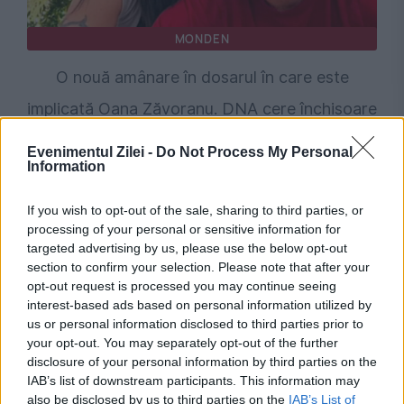
MONDEN
O nouă amânare în dosarul în care este
implicată Oana Zăvoranu. DNA cere închisoare
cu executare pentru vedetă
Evenimentul Zilei -
Do Not Process My Personal
Information
If you wish to opt-out of the sale, sharing to third parties, or
processing of your personal or sensitive information for
targeted advertising by us, please use the below opt-out
section to confirm your selection. Please note that after your
opt-out request is processed you may continue seeing
interest-based ads based on personal information utilized by
us or personal information disclosed to third parties prior to
your opt-out. You may separately opt-out of the further
disclosure of your personal information by third parties on the
POLITICA
IAB’s list of downstream participants. This information may
also be disclosed by us to third parties on the
IAB’s List of
Prefectul de Timiș, acuzat că l-a menținut în