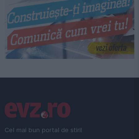
Linkuri utile
Cel mai bun portal de stiri!