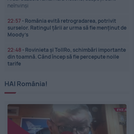
neînvinși
22:57
-
România evită retrogradarea, potrivit
surselor. Ratingul țării ar urma să fie menținut de
Moody’s
22:48
-
Rovinieta și TollRo, schimbări importante
din toamnă. Când încep să fie percepute noile
tarife
HAI România!