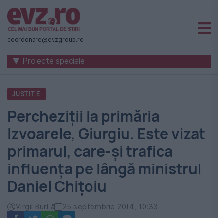
Știri
naționale
coordonare@evzgroup.ro
și
▼ Proiecte speciale
internaționale
|
JUSTITIE
România
Percheziții la primăria
-
Izvoarele, Giurgiu. Este vizat
Evenimentul
primarul, care-și trafica
Zilei
influența pe lângă ministrul
Daniel Chițoiu
Virgil Burl ă
25 septembrie 2014, 10:33