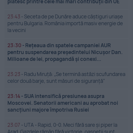
plătesc printre cele mai mari contribuții din UE
23:43
-
Seceta de pe Dunăre aduce câștiguri uriașe
pentru Bulgaria. România importă masiv energie de
la vecini
23:30
-
Rețeaua din spatele campaniei AUR
pentru suspendarea președintelui Nicușor Dan.
Milioane de lei, propagandă și conexi...
23:23
-
Radu Miruță: „Se termină astăzi scufundarea
celor două barje, sunt măsuri de siguranţă”
23:14
-
SUA intensifică presiunea asupra
Moscovei. Senatorii americani au aprobat noi
sancțiuni majore împotriva Rusiei
23:07
-
UTA - Rapid, 0-0. Meci fără sare și piper la
Arad. Gazdele rămân fără victorie, oaspeții sunt