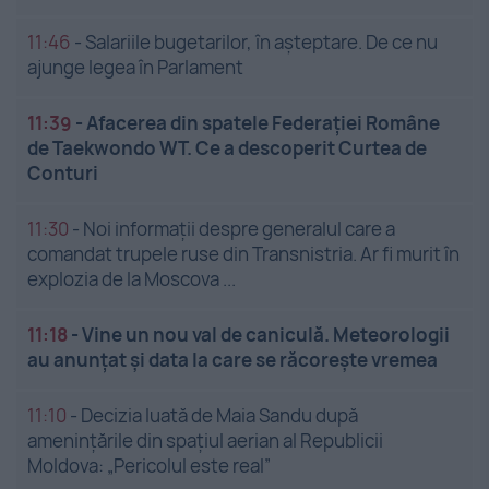
11:46
-
Salariile bugetarilor, în așteptare. De ce nu
ajunge legea în Parlament
11:39
-
Afacerea din spatele Federației Române
de Taekwondo WT. Ce a descoperit Curtea de
Conturi
11:30
-
Noi informații despre generalul care a
comandat trupele ruse din Transnistria. Ar fi murit în
explozia de la Moscova ...
11:18
-
Vine un nou val de caniculă. Meteorologii
au anunțat și data la care se răcorește vremea
11:10
-
Decizia luată de Maia Sandu după
amenințările din spațiul aerian al Republicii
Moldova: „Pericolul este real”