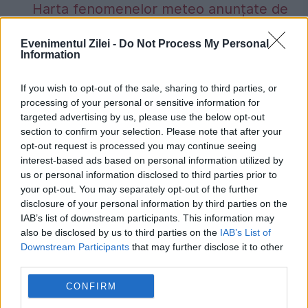
Harta fenomenelor meteo anunțate de
meteorologi
Evenimentul Zilei -
Do Not Process My Personal
Information
Preț carburanți, 7 august 2026.
Schimbarea apărută înainte de weekend
If you wish to opt-out of the sale, sharing to third parties, or
processing of your personal or sensitive information for
la benzinării
targeted advertising by us, please use the below opt-out
section to confirm your selection. Please note that after your
opt-out request is processed you may continue seeing
interest-based ads based on personal information utilized by
us or personal information disclosed to third parties prior to
avere
gunoi
milionar
pensionari
your opt-out. You may separately opt-out of the further
disclosure of your personal information by third parties on the
proprietate
IAB’s list of downstream participants. This information may
also be disclosed by us to third parties on the
IAB’s List of
Downstream Participants
that may further disclose it to other
third parties.
CONFIRM