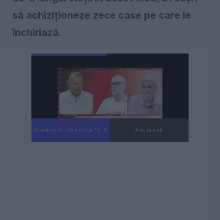
să achiziționeze zece case pe care le
închiriază.
Următorul videoclip în 3
Anulează