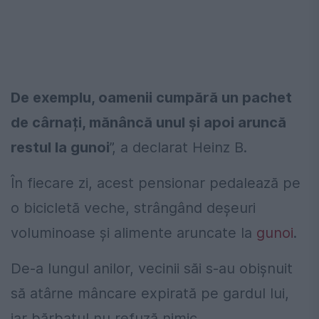
De exemplu, oamenii cumpără un pachet
de cârnați, mănâncă unul și apoi aruncă
restul la gunoi
”, a declarat Heinz B.
În fiecare zi, acest pensionar pedalează pe
o bicicletă veche, strângând deșeuri
voluminoase și alimente aruncate la
gunoi
.
De-a lungul anilor, vecinii săi s-au obișnuit
să atârne mâncare expirată pe gardul lui,
iar bărbatul nu refuză nimic.