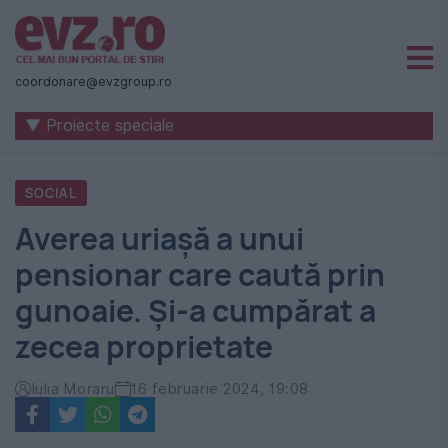
Știri
naționale
coordonare@evzgroup.ro
și
▼ Proiecte speciale
internaționale
|
SOCIAL
România
Averea uriașă a unui
-
pensionar care caută prin
Evenimentul
gunoaie. Și-a cumpărat a
Zilei
zecea proprietate
Iulia Moraru
16 februarie 2024, 19:08