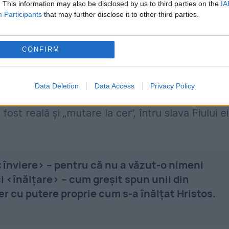
. This information may also be disclosed by us to third parties on the
IA
voit să lase descompunerii trupul Maicii Sale și
Participants
that may further disclose it to other third parties.
icirea Sa.
CONFIRM
oare nu se numește înviere, pentru că
Data Deletion
Data Access
Privacy Policy
t această sărbătoare cu două nume: „adormire” –
st reală și „mutare la cer”, întru slava Fiului ei
înviere› – pentru că nu a văzut-o nimeni
i ‹înălțare› – cum greșit spun unii din
cer cu putere proprie cum s-a înălțat Hristos.