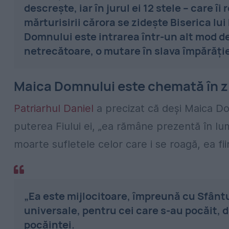
descrește, iar în jurul ei 12 stele – care îi
mărturisirii cărora se zidește Biserica lui 
Domnului este intrarea într-un alt mod de 
netrecătoare, o mutare în slava împărăției
Maica Domnului este chemată în ziu
Patriarhul Daniel
a precizat că deși Maica Dom
puterea Fiului ei, „ea rămâne prezentă în lum
moarte sufletele celor care i se roagă, ea fiin
„Ea este mijlocitoare, împreună cu Sfântu
universale, pentru cei care s‑au pocăit, d
pocăinței.