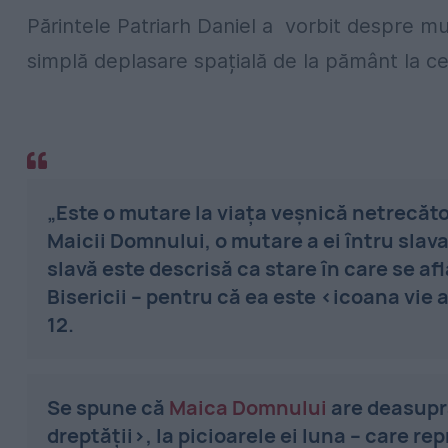
Părintele Patriarh Daniel a vorbit despre m
simplă deplasare spațială de la pământ la cer,
„Este o mutare la viața veșnică netrecătoa
Maicii Domnului, o mutare a ei întru slav
slavă este descrisă ca stare în care se 
Bisericii – pentru că ea este ‹icoana vie a
12.
Se spune că
Maica Domnului
are deasupra
dreptății›, la picioarele ei luna – care r