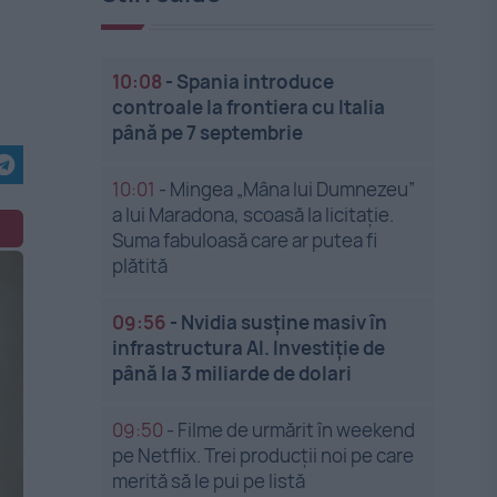
10:08
-
Spania introduce
controale la frontiera cu Italia
până pe 7 septembrie
10:01
-
Mingea „Mâna lui Dumnezeu”
a lui Maradona, scoasă la licitație.
Suma fabuloasă care ar putea fi
plătită
09:56
-
Nvidia susține masiv în
infrastructura AI. Investiție de
până la 3 miliarde de dolari
09:50
-
Filme de urmărit în weekend
pe Netflix. Trei producții noi pe care
merită să le pui pe listă