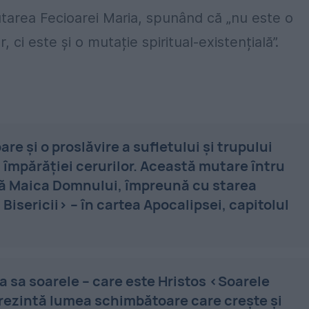
utarea Fecioarei Maria, spunând că „nu este o
 ci este și o mutație spiritual-existențială”.
re și o proslăvire a sufletului și trupului
a împărăției cerurilor. Această mutare întru
află Maica Domnului, împreună cu starea
 Bisericii› – în cartea Apocalipsei, capitolul
 sa soarele – care este Hristos ‹Soarele
eprezintă lumea schimbătoare care crește și