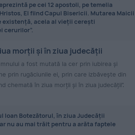
 reprezintă pe cei 12 apostoli, pe temelia
Hristos, El fiind Capul Bisericii. Mutarea Maicii
existență, acela al vieții cerești
 cerurilor”.
a morții și în ziua judecății
nului a fost mutată la cer prin iubirea și
e prin rugăciunile ei, prin care izbăvește din
d chemată în ziua morții și în ziua judecății”.
l Ioan Botezătorul, în ziua Judecății
ar nu au mai trăit pentru a arăta faptele