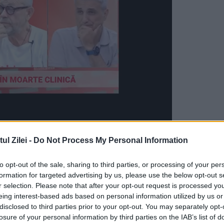
isul „Sf. M. Mc. Gheorghe” al Reședinței
l Zilei -
Do Not Process My Personal Information
pre termenii legați de
Adormirea Maicii Domnulu
to opt-out of the sale, sharing to third parties, or processing of your per
ătorii.
formation for targeted advertising by us, please use the below opt-out s
r selection. Please note that after your opt-out request is processed y
eing interest-based ads based on personal information utilized by us or
disclosed to third parties prior to your opt-out. You may separately opt-
toți oamenii. Însă ea nu mai așteaptă învierea
losure of your personal information by third parties on the IAB’s list of