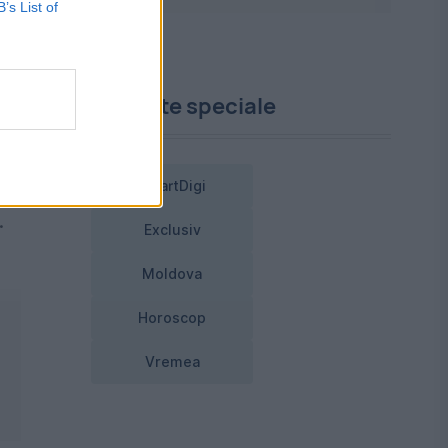
B’s List of
Proiecte speciale
SmartDigi
.
Exclusiv
Moldova
Horoscop
Vremea