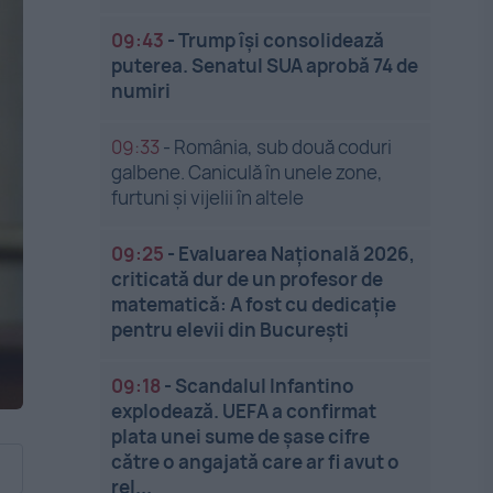
09:43
-
Trump își consolidează
puterea. Senatul SUA aprobă 74 de
numiri
09:33
-
România, sub două coduri
galbene. Caniculă în unele zone,
furtuni și vijelii în altele
09:25
-
Evaluarea Națională 2026,
criticată dur de un profesor de
matematică: A fost cu dedicație
pentru elevii din București
09:18
-
Scandalul Infantino
explodează. UEFA a confirmat
plata unei sume de șase cifre
către o angajată care ar fi avut o
rel...