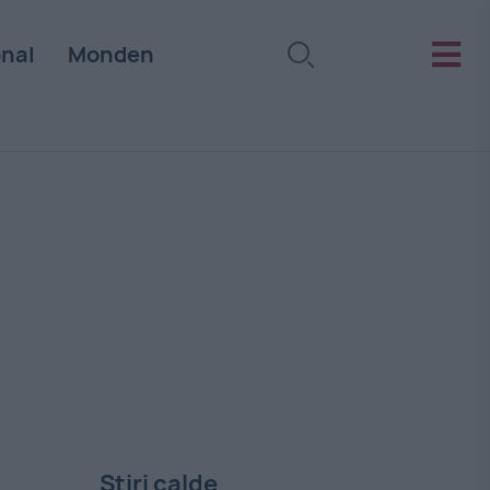
onal
Monden
Stiri calde