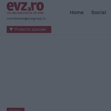
Știri
Home
Social
naționale
coordonare@evzgroup.ro
și
▼ Proiecte speciale
internaționale
|
România
-
Evenimentul
Zilei