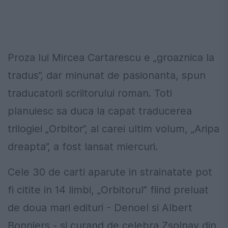
Proza lui Mircea Cartarescu e „groaznica la
tradus”, dar minunat de pasionanta, spun
traducatorii scriitorului roman. Toti
planuiesc sa duca la capat traducerea
trilogiei „Orbitor”, al carei ultim volum, „Aripa
dreapta”, a fost lansat miercuri.
Cele 30 de carti aparute in strainatate pot
fi citite in 14 limbi, „Orbitorul” fiind preluat
de doua mari edituri - Denoel si Albert
Bonniers - si curand de celebra Zsolnay din