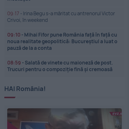
09:17
-
Irina Begu s-a măritat cu antrenorul Victor
Crivoi, în weekend
09:10
-
Mihai Fifor pune România față în față cu
noua realitate geopolitică: Bucureștiul a luat o
pauză de la a conta
08:59
-
Salată de vinete cu maioneză de post.
Trucuri pentru o compoziție fină și cremoasă
HAI România!