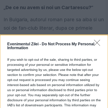
„De ce nu avem si noi un Cartarescu?”
In Bulgaria, autorul roman pare sa aiba si un
soi de fan-club literar, dupa ce primele
doua parti din „Orbitor” si „De ce iubim
Evenimentul Zilei -
Do Not Process My Personal
femeile” au fost traduse de bulgarul Ivan
Information
Stankov.
If you wish to opt-out of the sale, sharing to third parties, or
„Intr-un ziar a aparut chiar un articol
processing of your personal or sensitive information for
targeted advertising by us, please use the below opt-out
intitulat „De ce nu avem si noi un
section to confirm your selection. Please note that after your
opt-out request is processed you may continue seeing
Cartarescu?”. A devenit chiar personaj in
interest-based ads based on personal information utilized by
cateva poezii postmoderne. La Burgas si la
us or personal information disclosed to third parties prior to
your opt-out. You may separately opt-out of the further
Plovdiv exista si un strans fan-club care
disclosure of your personal information by third parties on the
IAB’s list of downstream participants. This information may
moare dupa Cartarescu si urmareste