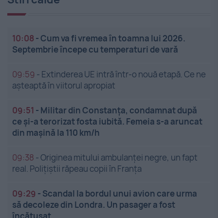
10:08
-
Cum va fi vremea în toamna lui 2026.
Septembrie începe cu temperaturi de vară
09:59
-
Extinderea UE intră într-o nouă etapă. Ce ne
așteaptă în viitorul apropiat
09:51
-
Militar din Constanța, condamnat după
ce și-a terorizat fosta iubită. Femeia s-a aruncat
din mașină la 110 km/h
09:38
-
Originea mitului ambulanței negre, un fapt
real. Polițiștii răpeau copii în Franța
09:29
-
Scandal la bordul unui avion care urma
să decoleze din Londra. Un pasager a fost
încătușat