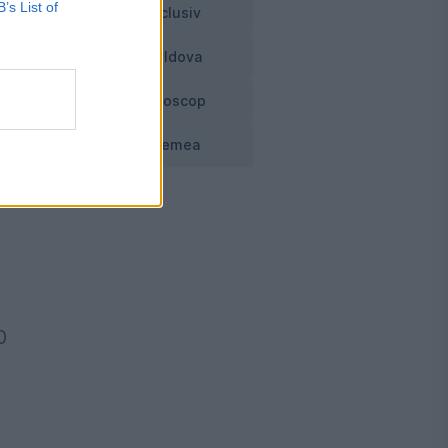
B’s List of
Exclusiv
Moldova
Horoscop
Vremea
0