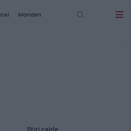
onal
Monden
Stiri calde