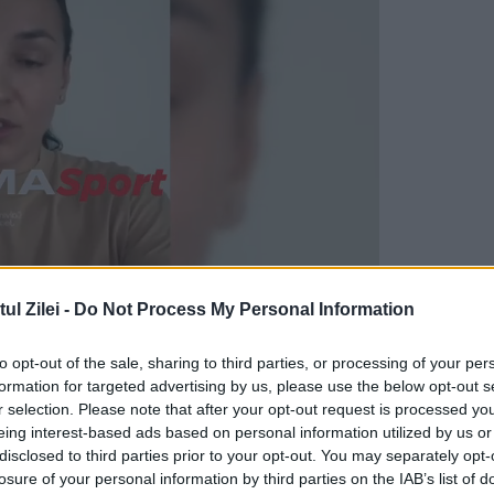
l Zilei -
Do Not Process My Personal Information
e grave de boală, foarte multe țări europene a
to opt-out of the sale, sharing to third parties, or processing of your per
permit să scape din nou situația de sub control.
formation for targeted advertising by us, please use the below opt-out s
r selection. Please note that after your opt-out request is processed y
eing interest-based ads based on personal information utilized by us or
disclosed to third parties prior to your opt-out. You may separately opt-
enunțat să impună carantină celor infectați cu
losure of your personal information by third parties on the IAB’s list of