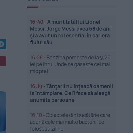
16:40
-
A murit tatăl lui Lionel
Messi. Jorge Messi avea 68 de ani
și a avut un rol esențial în cariera
fiului său
16:28
-
Benzina pornește de la 9,26
lei pe litru. Unde se găsește cel mai
mic preț
16:19
-
Țânțarii nu înțeapă oamenii
la întâmplare. Ce îi face să aleagă
anumite persoane
16:10
-
Obiectele din bucătărie care
adună cele mai multe bacterii. Le
folosești zilnic