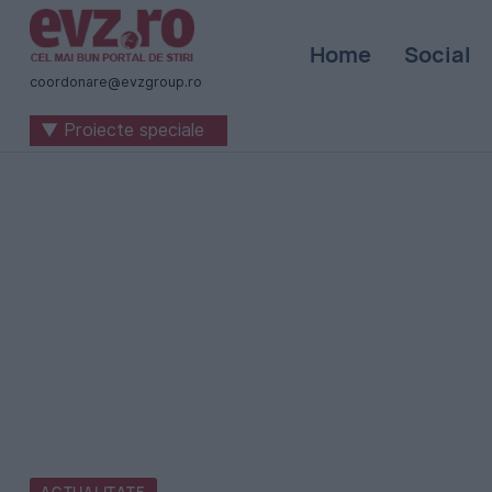
Știri
Home
Social
naționale
coordonare@evzgroup.ro
și
▼ Proiecte speciale
internaționale
|
România
-
Evenimentul
Zilei