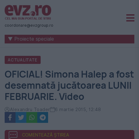
Știri
naționale
coordonare@evzgroup.ro
și
▼ Proiecte speciale
internaționale
|
ACTUALITATE
România
OFICIAL! Simona Halep a fost
-
desemnată jucătoarea LUNII
Evenimentul
FEBRUARIE. Video
Zilei
Alexandru Toader
6 martie 2015, 12:48
COMENTEAZĂ ȘTIREA