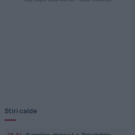
Stiri calde
06:54
-
Superliga, etapa a 4-a. Rezultatele