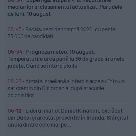
meciurilor și clasamentul actualizat. Partidele
de luni, 10 august
06:45
-
Bacalaureat de toamnă 2026, cu peste
33.000 de candidați
06:34
-
Prognoza meteo, 10 august.
Temperaturile urcă până la 36 de grade în unele
județe. Când se întorc ploile
06:28
-
Armata israeliană a interzis accesul într-un
sat creștin din Cisiordania, după atacurile
coloniștilor.
06:19
-
Liderul mafiot Daniel Kinahan, extrădat
din Dubai și arestat preventiv în Irlanda. Sfârșitul
unuia dintre cele mai pe...