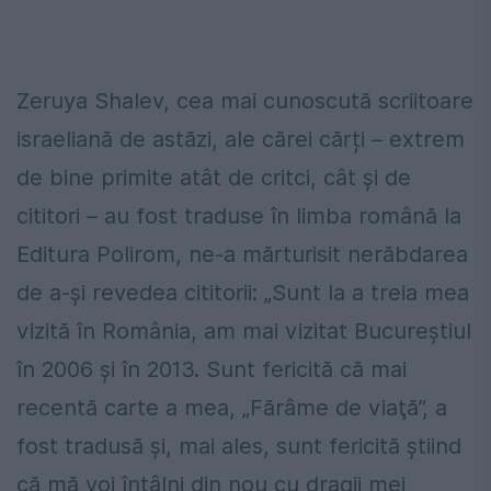
Zeruya Shalev, cea mai cunoscută scriitoare
israeliană de astăzi, ale cărei cărți – extrem
de bine primite atât de critci, cât și de
cititori – au fost traduse în limba română la
Editura Polirom, ne-a mărturisit nerăbdarea
de a-și revedea cititorii: „Sunt la a treia mea
vizită în România, am mai vizitat Bucureştiul
în 2006 şi în 2013. Sunt fericită că mai
recentă carte a mea, „Fărâme de viaţă”, a
fost tradusă şi, mai ales, sunt fericită ştiind
că mă voi întâlni din nou cu dragii mei