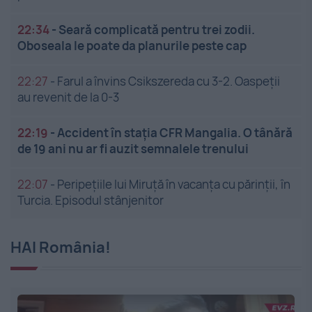
22:34
-
Seară complicată pentru trei zodii.
Oboseala le poate da planurile peste cap
22:27
-
Farul a învins Csikszereda cu 3-2. Oaspeții
au revenit de la 0-3
22:19
-
Accident în stația CFR Mangalia. O tânără
de 19 ani nu ar fi auzit semnalele trenului
22:07
-
Peripețiile lui Miruță în vacanța cu părinții, în
Turcia. Episodul stânjenitor
HAI România!