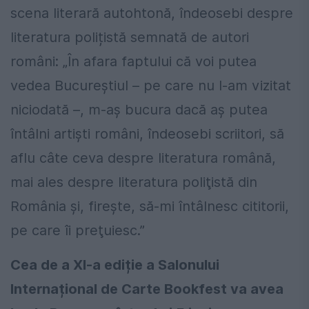
scena literară autohtonă, îndeosebi despre
literatura polițistă semnată de autori
români: „În afara faptului că voi putea
vedea Bucureştiul – pe care nu l-am vizitat
niciodată –, m-aş bucura dacă aş putea
întâlni artişti români, îndeosebi scriitori, să
aflu câte ceva despre literatura română,
mai ales despre literatura poliţistă din
România şi, fireşte, să-mi întâlnesc cititorii,
pe care îi preţuiesc.”
Cea de a XI-a ediție a Salonului
Internațional de Carte Bookfest va avea