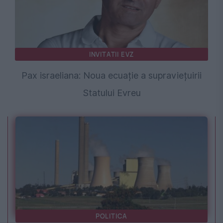
INVITATII EVZ
Pax israeliana: Noua ecuație a supraviețuirii
Statului Evreu
POLITICA