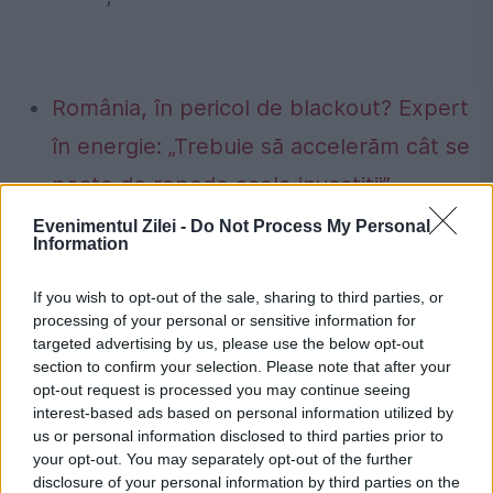
România, în pericol de blackout? Expert
în energie: „Trebuie să accelerăm cât se
poate de repede acele investiții”
Cum verifici dacă ai datorii la Primărie?
Evenimentul Zilei -
Do Not Process My Personal
Information
Metoda prin care afli online dacă ai
restanțe la taxe și impozite
If you wish to opt-out of the sale, sharing to third parties, or
processing of your personal or sensitive information for
targeted advertising by us, please use the below opt-out
section to confirm your selection. Please note that after your
opt-out request is processed you may continue seeing
interest-based ads based on personal information utilized by
bookfest
carte
israel
Romexpo
us or personal information disclosed to third parties prior to
your opt-out. You may separately opt-out of the further
Zeruya Shalev
disclosure of your personal information by third parties on the