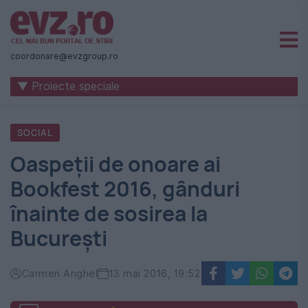
Știri
naționale
coordonare@evzgroup.ro
și
▼ Proiecte speciale
internaționale
|
SOCIAL
România
Oaspeţii de onoare ai
-
Bookfest 2016, gânduri
Evenimentul
înainte de sosirea la
Zilei
București
Carmen Anghel
13 mai 2016, 19:52