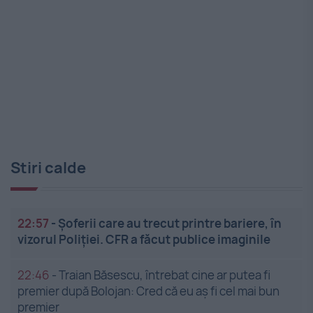
Stiri calde
22:57
-
Șoferii care au trecut printre bariere, în
vizorul Poliției. CFR a făcut publice imaginile
22:46
-
Traian Băsescu, întrebat cine ar putea fi
premier după Bolojan: Cred că eu aș fi cel mai bun
premier