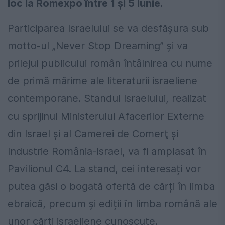
loc la Romexpo între 1 şi 5 iunie.
Participarea Israelului se va desfăşura sub
motto-ul „Never Stop Dreaming” şi va
prilejui publicului român întâlnirea cu nume
de primă mărime ale literaturii israeliene
contemporane. Standul Israelului, realizat
cu sprijinul Ministerului Afacerilor Externe
din Israel şi al Camerei de Comerţ şi
Industrie România-Israel, va fi amplasat în
Pavilionul C4. La stand, cei interesați vor
putea găsi o bogată ofertă de cărți în limba
ebraică, precum și ediții în limba română ale
unor cărți israeliene cunoscute.