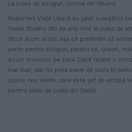
La cules de struguri, tocmai din Neamţ
Reporterii Viața Liberă au găsit culegători t
Vasile Stoleru (60 de ani) vine la cules de st
făcut acum acolo, aşa că preferăm să venim a
parte pentru struguri, pentru că, uneori, ma
Acum muncesc pe bani. Dacă facem o compar
mai mari, dar nu prea avem de lucru în perio
spune nea Vasile, care este şef de echipă la u
pentru zilele de cules din Galați.