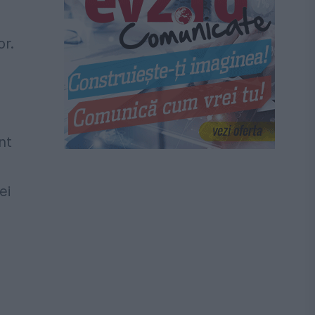
or.
nt
ei