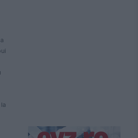
la
bui
u
a
 la