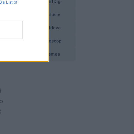
SmartDigi
B’s List of
Exclusiv
Moldova
i.
Horoscop
 s-
Vremea
i
-o
0