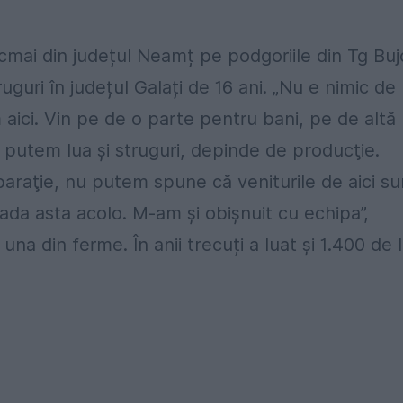
ocmai din județul Neamț pe podgoriile din Tg Buj
ruguri în județul Galați de 16 ani. „Nu e nimic de
ici. Vin pe de o parte pentru bani, pe de altă
i putem lua şi struguri, depinde de producţie.
aţie, nu putem spune că veniturile de aici su
ada asta acolo. M-am şi obişnuit cu echipa”,
na din ferme. În anii trecuți a luat și 1.400 de l