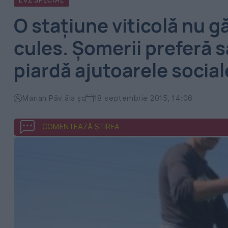
EVZ SPECIAL
O stațiune viticolă nu 
cules. Șomerii preferă 
piardă ajutoarele sociale
Marian Păv ăla şc
18 septembrie 2015, 14:06
COMENTEAZĂ ȘTIREA