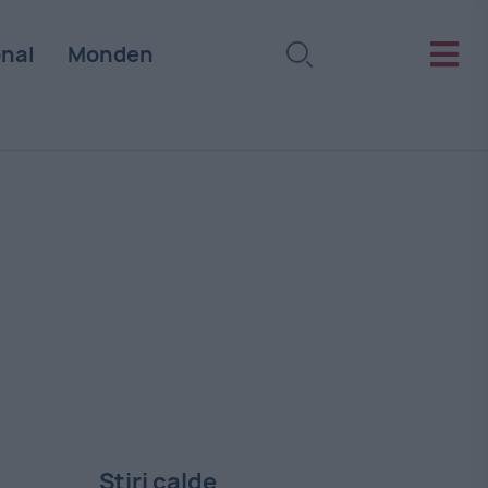
onal
Monden
Stiri calde