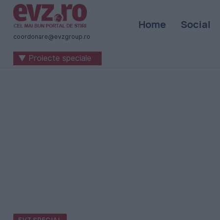
Știri
Home
Social
naționale
coordonare@evzgroup.ro
și
▼ Proiecte speciale
internaționale
|
România
-
Evenimentul
Zilei