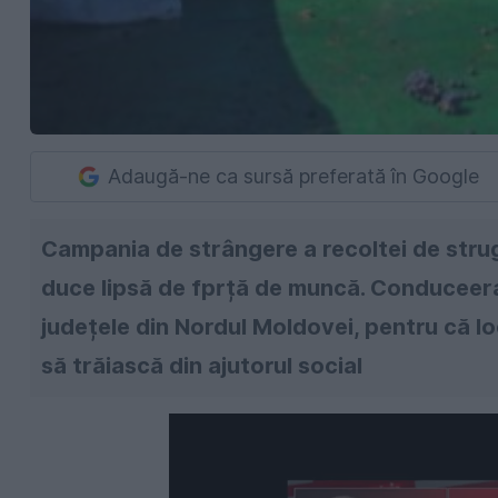
Adaugă-ne ca sursă preferată în Google
Campania de strângere a recoltei de strugu
duce lipsă de fprță de muncă. Conduceera u
județele din Nordul Moldovei, pentru că loc
să trăiască din ajutorul social