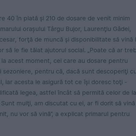
re 40 în plată şi 210 de dosare de venit minim
rimarului oraşului Târgu Bujor, Laurenţiu Gâdei,
sar, forţă de muncă şi disponibilitate să vină 
r să le fie tăiat ajutorul social. „Poate că ar tre
ă, la acest moment, cei care au dosare pentru
ri sezoniere, pentru că, dacă sunt descoperiţi c
l, iar acesta le asigură tot ce îşi doresc toţi -
icată legea, astfel încât să permită celor de l
Sunt mulţi, am discutat cu ei, ar fi dorit să vină
it, nu vor să vină”, a explicat primarul pentru