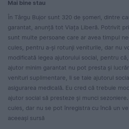
Mai bine stau
În Târgu Bujor sunt 320 de şomeri, dintre ca
garantat, anunță tot Viața Liberă. Potrivit p
sunt multe persoane care ar avea timpul nece
cules, pentru a-şi rotunji veniturile, dar nu vo
modificată legea ajutorului social, pentru c
ajutor minim garantat nu pot presta şi lucră
venituri suplimentare, li se taie ajutorul socia
asigurarea medicală. Eu cred că trebuie modif
ajutor social să presteze şi munci sezoniere. 
cules, dar nu se pot înregistra cu încă un ven
aceeași sursă