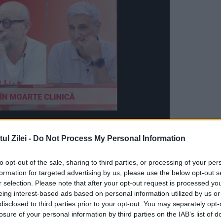
l Zilei -
Do Not Process My Personal Information
 Vinificaţie (SCDVV) Bujoru are nevoie de 250 d
to opt-out of the sale, sharing to third parties, or processing of your per
rei săptămâni recolta de pe cele aproximativ 3
formation for targeted advertising by us, please use the below opt-out s
00 de kilograme de struguri la hectar. „Dacă
r selection. Please note that after your opt-out request is processed y
eing interest-based ads based on personal information utilized by us or
au 600 de oameni, acum 20 de ani veneau 400,
disclosed to third parties prior to your opt-out. You may separately opt-
losure of your personal information by third parties on the IAB’s list of
m 250 – 300 de oameni pentru a termina culesu