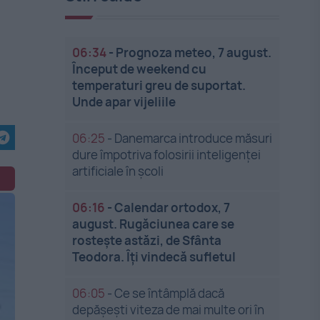
06:34
-
Prognoza meteo, 7 august.
Început de weekend cu
temperaturi greu de suportat.
Unde apar vijeliile
06:25
-
Danemarca introduce măsuri
dure împotriva folosirii inteligenței
artificiale în școli
06:16
-
Calendar ortodox, 7
august. Rugăciunea care se
rostește astăzi, de Sfânta
Teodora. Îți vindecă sufletul
06:05
-
Ce se întâmplă dacă
depășești viteza de mai multe ori în