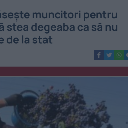
găsește muncitori pentru
să stea degeaba ca să nu
 de la stat