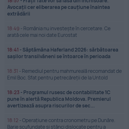
18:57
-
Frații Tate vor să iasă din închisoare.
Avocații cer eliberarea pe cauțiune înaintea
extrădării
18:49
-
România nu investește în cercetare. Ce
arată cele mai noi date Eurostat
18:41
-
Săptămâna Haferland 2026: sărbătoarea
sașilor transilvăneni se întoarce în perioada
18:31
-
Remediul pentru mahmureală recomandat de
Emil Boc. Sfat pentru petrecăreții de la Untold
18:23
-
Programul rusesc de contabilitate 1C
pune în alertă Republica Moldova. Premierul
avertizează asupra riscurilor de sec...
18:12
-
Operațiune contra cronometru pe Dunăre.
Barje scufundate și stânci dislocate pentru a