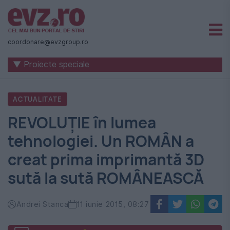
Știri
naționale
coordonare@evzgroup.ro
și
▼ Proiecte speciale
internaționale
|
ACTUALITATE
România
REVOLUŢIE în lumea
-
tehnologiei. Un ROMÂN a
Evenimentul
creat prima imprimantă 3D
Zilei
sută la sută ROMÂNEASCĂ
Andrei Stanca
11 iunie 2015, 08:27