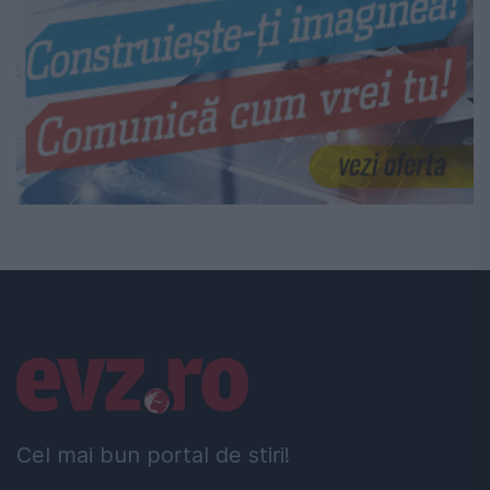
Linkuri utile
Cel mai bun portal de stiri!