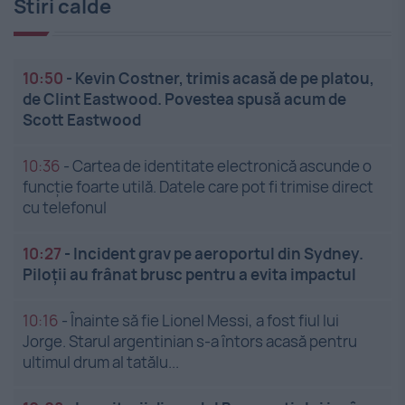
Stiri calde
10:50
-
Kevin Costner, trimis acasă de pe platou,
de Clint Eastwood. Povestea spusă acum de
Scott Eastwood
10:36
-
Cartea de identitate electronică ascunde o
funcție foarte utilă. Datele care pot fi trimise direct
cu telefonul
10:27
-
Incident grav pe aeroportul din Sydney.
Piloții au frânat brusc pentru a evita impactul
10:16
-
Înainte să fie Lionel Messi, a fost fiul lui
Jorge. Starul argentinian s-a întors acasă pentru
ultimul drum al tatălu...