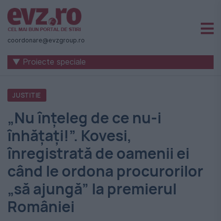
Știri
naționale
coordonare@evzgroup.ro
și
▼ Proiecte speciale
internaționale
|
JUSTITIE
România
„Nu înţeleg de ce nu-i
-
înhăţaţi!”. Kovesi,
Evenimentul
înregistrată de oamenii ei
Zilei
când le ordona procurorilor
„să ajungă” la premierul
României