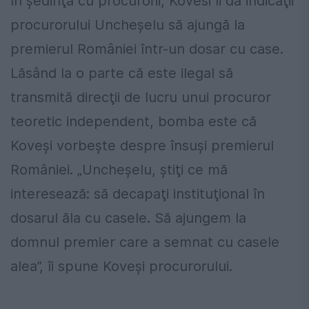
în şedinţa cu procurorii, Kovesi îi dă indicaţii
procurorului Uncheşelu să ajungă la
premierul României într-un dosar cu case.
Lăsând la o parte că este ilegal să
transmită direcţii de lucru unui procuror
teoretic independent, bomba este că
Koveşi vorbeşte despre însuşi premierul
României. „Uncheşelu, ştiţi ce mă
interesează: să decapaţi instituţional în
dosarul ăla cu casele. Să ajungem la
domnul premier care a semnat cu casele
alea”, îi spune Koveşi procurorului.