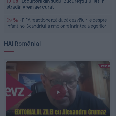
10:08
-
Locuitorii din sudul Bucureștiului ies în
stradă: Vrem aer curat
09:59
-
FIFA reacționează după dezvăluirile despre
Infantino. Scandalul ia amploare înaintea alegerilor
HAI România!