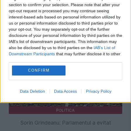
section to confirm your selection. Please note that after your
opt-out request is processed you may continue seeing
interest-based ads based on personal information utilized by
us or personal information disclosed to third parties prior to
your opt-out. You may separately opt-out of the further
Recomandările noastre
disclosure of your personal information by third parties on the
IAB’s list of downstream participants. This information may
also be disclosed by us to third parties on the
IAB’s List of
Downstream Participants
that may further disclose it to other
third parties.
CONFIRM
Data Deletion
Data Access
Privacy Policy
POLITICA
Sorin Grindeanu: Parlamentul a evitat