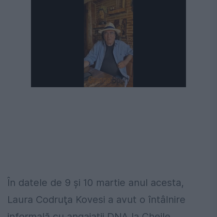
În datele de 9 şi 10 martie anul acesta,
Laura Codruţa Kovesi a avut o întâlnire
informală cu angajaţii DNA la Cheile