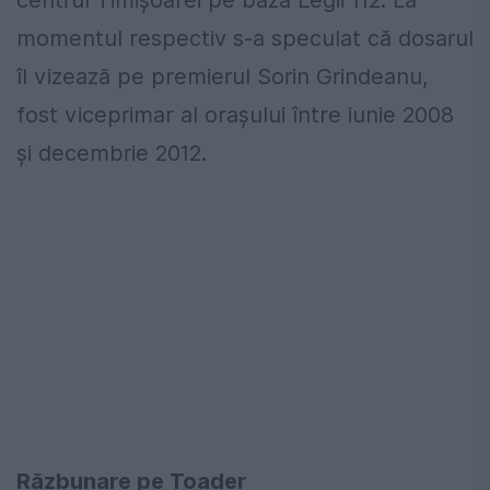
centrul Timişoarei pe baza Legii 112. La
momentul respectiv s-a speculat că dosarul
îl vizează pe premierul Sorin Grindeanu,
fost viceprimar al oraşului între iunie 2008
şi decembrie 2012.
Răzbunare pe Toader