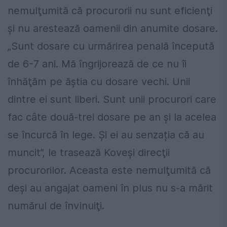
nemulţumită că procurorii nu sunt eficienţi
şi nu arestează oamenii din anumite dosare.
„Sunt dosare cu urmărirea penală începută
de 6-7 ani. Mă îngrijorează de ce nu îi
înhăţăm pe ăştia cu dosare vechi. Unii
dintre ei sunt liberi. Sunt unii procurori care
fac câte două-trei dosare pe an și la acelea
se încurcă în lege. Și ei au senzația că au
muncit”, le trasează Koveşi direcţii
procurorilor. Aceasta este nemulţumită că
deşi au angajat oameni în plus nu s-a mărit
numărul de învinuiţi.