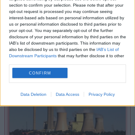
section to confirm your selection. Please note that after your
opt-out request is processed you may continue seeing
interest-based ads based on personal information utilized by
us or personal information disclosed to third parties prior to
POLITICA
your opt-out. You may separately opt-out of the further
disclosure of your personal information by third parties on the
Rețeaua din spatele campaniei AUR pentru
IAB’s list of downstream participants. This information may
also be disclosed by us to third parties on the
IAB’s List of
suspendarea președintelui Nicușor Dan.
Downstream Participants
that may further disclose it to other
third parties.
Milioane de lei, propagandă și conexiuni
CONFIRM
internaționale
Data Deletion
Data Access
Privacy Policy