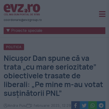
Știri
naționale
coordonare@evzgroup.ro
și
▼ Proiecte speciale
internaționale
|
POLITICA
România
Nicușor Dan spune că va
-
trata „cu mare seriozitate”
Evenimentul
obiectivele trasate de
Zilei
liberali: „Pe mine m-au votat
susținătorii PNL”
Andra Puiu
2 februarie 2023, 12:29