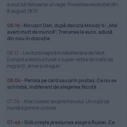
a vrut să răstoarne un rege. Povestea revoluției din
8 august 1870
08:19
-
Nicușor Dan, după decizia Moody’s: „Mai
avem mult de muncă”. Trecerea la euro, adusă
din nou în discuție
08:12
-
Lovitură majoră în Mediterana de Vest:
Europol a destructurat o super-rețea de trafic de
migranți, arme și droguri
08:04
-
Pensia pe card sau prin poștaș. Ce nu se
schimbă, indiferent de alegerea făcută
07:56
-
Atac rusesc asupra Kievului. Un copil se
numără printre victime
07:49
-
SUA crește presiunea asupra Rusiei. Ce