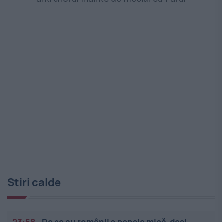
Stiri calde
23:58
-
De ce au românii o pensie mică, deși