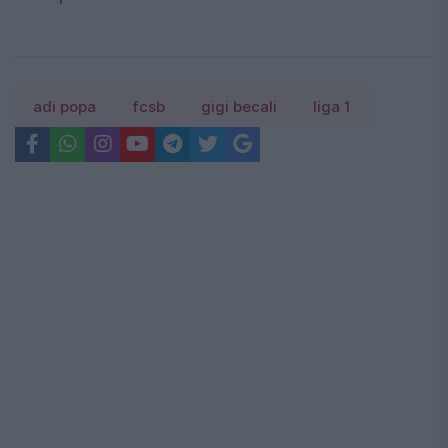
adi popa
fcsb
gigi becali
liga 1