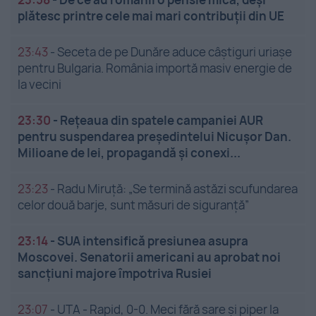
plătesc printre cele mai mari contribuții din UE
23:43
-
Seceta de pe Dunăre aduce câștiguri uriașe
pentru Bulgaria. România importă masiv energie de
la vecini
23:30
-
Rețeaua din spatele campaniei AUR
pentru suspendarea președintelui Nicușor Dan.
Milioane de lei, propagandă și conexi...
23:23
-
Radu Miruță: „Se termină astăzi scufundarea
celor două barje, sunt măsuri de siguranţă”
23:14
-
SUA intensifică presiunea asupra
Moscovei. Senatorii americani au aprobat noi
sancțiuni majore împotriva Rusiei
23:07
-
UTA - Rapid, 0-0. Meci fără sare și piper la