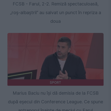
FCSB - Farul, 2-2. Remiză spectaculoasă,
„roș-albaștrii” au salvat un punct în repriza a
doua
SPORT
Marius Baciu nu își dă demisia de la FCSB
după eșecul din Conference League. Ce spune
antrenorul înainte de meciul cu Farul