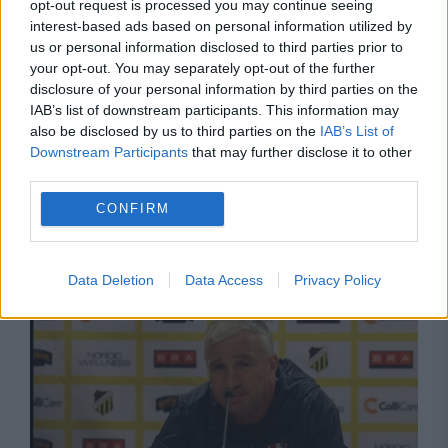
opt-out request is processed you may continue seeing
interest-based ads based on personal information utilized by
us or personal information disclosed to third parties prior to
your opt-out. You may separately opt-out of the further
disclosure of your personal information by third parties on the
IAB’s list of downstream participants. This information may
POLITICA
also be disclosed by us to third parties on the
IAB’s List of
Downstream Participants
that may further disclose it to other
PSD cere activarea mecanismului european
third parties.
de urgență pentru energie și susține
CONFIRM
menținerea centralelor pe cărbune. Critici la
adresa lui Bolojan
Data Deletion
Data Access
Privacy Policy