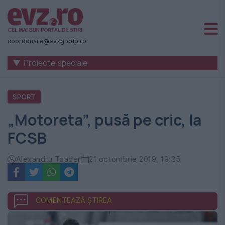
Știri
naționale
coordonare@evzgroup.ro
și
▼ Proiecte speciale
internaționale
|
SPORT
România
„Motoreta”, pusă pe cric, la
-
FCSB
Evenimentul
Zilei
Alexandru Toader
21 octombrie 2019, 19:35
COMENTEAZĂ ȘTIREA