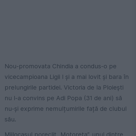
Nou-promovata Chindia a condus-o pe
vicecampioana Ligii I și a mai lovit și bara în
prelungirile partidei. Victoria de la Ploiești
nu l-a convins pe Adi Popa (31 de ani) să
nu-și exprime nemulțumirile față de clubul
său.
Mijlocașul poreclit „Motoreta”, unul dintre