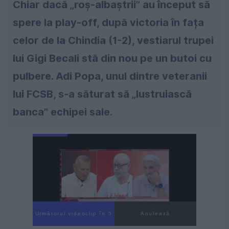
Chiar dacă „roș-albaștrii” au început să
spere la play-off, după victoria în fața
celor de la Chindia (1-2), vestiarul trupei
lui Gigi Becali stă din nou pe un butoi cu
pulbere. Adi Popa, unul dintre veteranii
lui FCSB, s-a săturat să „lustruiască
banca” echipei sale.
Următorul videoclip în 4
Anulează