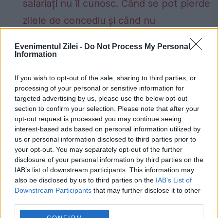
salariați nu îl cunosc. Când se pot pierde
zilele de concediu și când nu
Evenimentul Zilei -
Do Not Process My Personal
Information
dmitri medvedev
nato
razboi
If you wish to opt-out of the sale, sharing to third parties, or
processing of your personal or sensitive information for
razboi ucraina
rusia
targeted advertising by us, please use the below opt-out
section to confirm your selection. Please note that after your
opt-out request is processed you may continue seeing
interest-based ads based on personal information utilized by
us or personal information disclosed to third parties prior to
your opt-out. You may separately opt-out of the further
disclosure of your personal information by third parties on the
IAB’s list of downstream participants. This information may
also be disclosed by us to third parties on the
IAB’s List of
Downstream Participants
that may further disclose it to other
third parties.