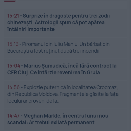
15:21
-
Surprize în dragoste pentru trei zodii
chinezești. Astrologii spun că pot apărea
întâlniri importante
15:13
-
Piromanul din Iuliu Maniu. Un bărbat din
București a fost reținut după trei incendii
15:04
-
Marius Șumudică, încă fără contract la
CFR Cluj. Ce întârzie revenirea în Gruia
14:56
-
Explozie puternică în localitatea Crocmaz,
din Republica Moldova. Fragmentele găsite la fața
locului ar proveni de la...
14:47
-
Meghan Markle, în centrul unui nou
scandal: Ar trebui exilată permanent