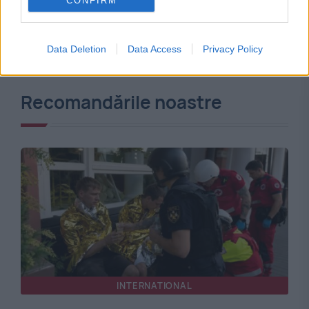
CONFIRM
Data Deletion
Data Access
Privacy Policy
Recomandările noastre
INTERNATIONAL