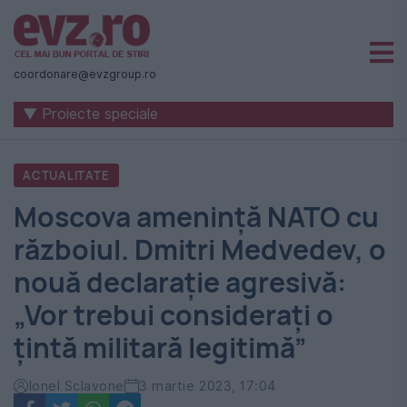
Știri
naționale
coordonare@evzgroup.ro
și
▼ Proiecte speciale
internaționale
|
ACTUALITATE
România
Moscova amenință NATO cu
-
războiul. Dmitri Medvedev, o
Evenimentul
nouă declarație agresivă:
Zilei
„Vor trebui consideraţi o
ţintă militară legitimă”
Ionel Sclavone
3 martie 2023, 17:04