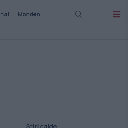
onal
Monden
Stiri calde