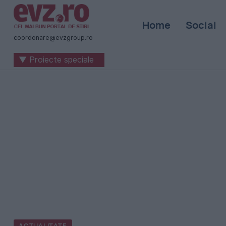
Știri
Home
Social
naționale
coordonare@evzgroup.ro
și
▼ Proiecte speciale
internaționale
|
România
-
Evenimentul
Zilei