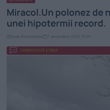
ACTUALITATE
Miracol.Un polonez de n
unei hipotermii record.
Dodo Romniceanu
7 decembrie 2014, 12:01
COMENTEAZĂ ȘTIREA