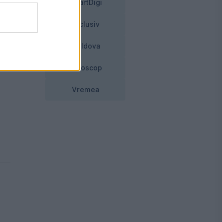
SmartDigi
Exclusiv
Moldova
Horoscop
Vremea