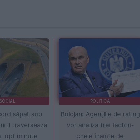
SOCIAL
POLITICA
cord săpat sub
Bolojan: Agențiile de rating
ii îl traversează
vor analiza trei factori-
i opt minute
cheie înainte de