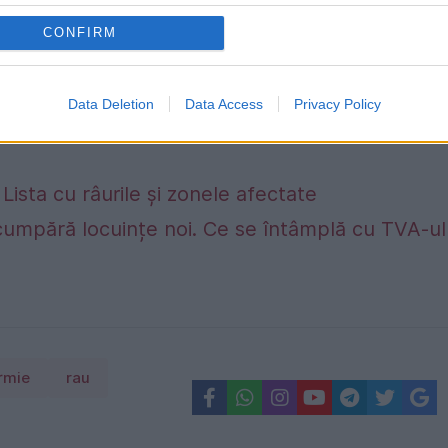
CONFIRM
Data Deletion
Data Access
Privacy Policy
. Lista cu râurile și zonele afectate
umpără locuințe noi. Ce se întâmplă cu TVA-ul
rmie
rau