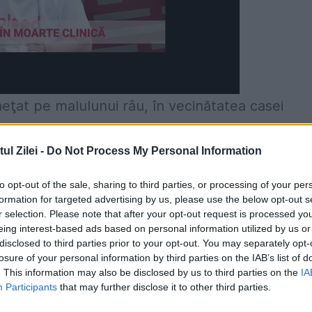
heţat pe malulunui râu, în vecinătatea casei
ea, fără ca cineva să-i remarce absenţa.
l Zilei -
Do Not Process My Personal Information
e Celsius, când a fost găsit. Apoi el a reuşit s
 luminoase. Medicii sunt optimişti în privinţa
to opt-out of the sale, sharing to third parties, or processing of your per
formation for targeted advertising by us, please use the below opt-out s
 acest punct de vedere îl deţine un scandinav,
r selection. Please note that after your opt-out request is processed y
de 13,7 grade Celsius..
eing interest-based ads based on personal information utilized by us or
disclosed to third parties prior to your opt-out. You may separately opt-
losure of your personal information by third parties on the IAB’s list of
. This information may also be disclosed by us to third parties on the
IA
Participants
that may further disclose it to other third parties.