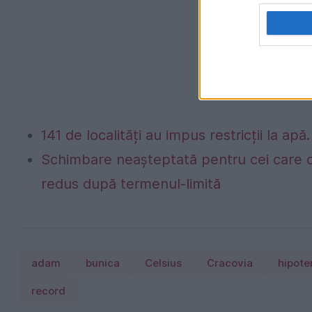
141 de localități au impus restricții la apă
Schimbare neașteptată pentru cei care c
redus după termenul-limită
adam
bunica
Celsius
Cracovia
hipote
record