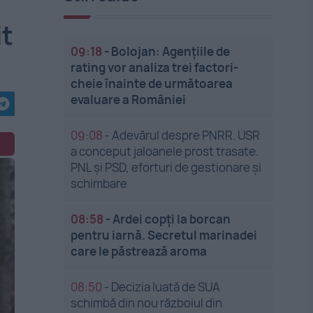
it
09:18
-
Bolojan: Agențiile de
rating vor analiza trei factori-
cheie înainte de următoarea
evaluare a României
09:08
-
Adevărul despre PNRR. USR
a conceput jaloanele prost trasate.
PNL și PSD, eforturi de gestionare și
schimbare
08:58
-
Ardei copți la borcan
pentru iarnă. Secretul marinadei
care le păstrează aroma
08:50
-
Decizia luată de SUA
schimbă din nou războiul din