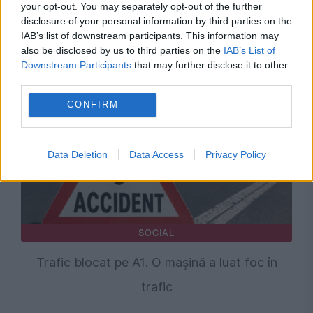
your opt-out. You may separately opt-out of the further
disclosure of your personal information by third parties on the
IAB’s list of downstream participants. This information may
Recomandările noastre
also be disclosed by us to third parties on the
IAB’s List of
Downstream Participants
that may further disclose it to other
third parties.
CONFIRM
Data Deletion
Data Access
Privacy Policy
SOCIAL
Trafic blocat pe A1. O mașină a luat foc în
trafic