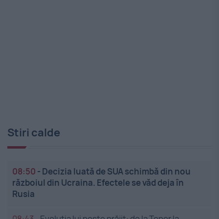
Stiri calde
08:50
-
Decizia luată de SUA schimbă din nou
războiul din Ucraina. Efectele se văd deja în
Rusia
08:43
-
Evoluția lui pește prăjit: de la Topor la