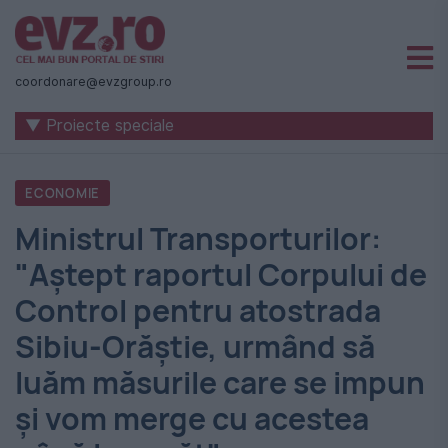
Știri
naționale
coordonare@evzgroup.ro
și
▼ Proiecte speciale
internaționale
|
ECONOMIE
România
Ministrul Transporturilor:
-
"Aștept raportul Corpului de
Evenimentul
Control pentru atostrada
Zilei
Sibiu-Orăștie, urmând să
luăm măsurile care se impun
și vom merge cu acestea