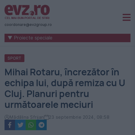
Știri
naționale
coordonare@evzgroup.ro
și
▼ Proiecte speciale
internaționale
|
SPORT
România
Mihai Rotaru, încrezător în
-
echipa lui, după remiza cu U
Evenimentul
Cluj. Planuri pentru
Zilei
următoarele meciuri
Mădălina Sfrijan
23 septembrie 2024, 08:58