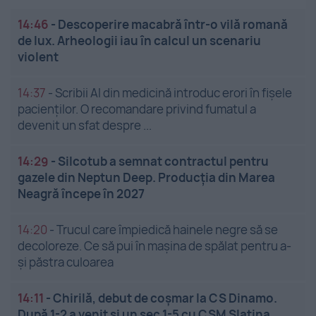
14:46
-
Descoperire macabră într-o vilă romană
de lux. Arheologii iau în calcul un scenariu
violent
14:37
-
Scribii AI din medicină introduc erori în fișele
pacienților. O recomandare privind fumatul a
devenit un sfat despre ...
14:29
-
Silcotub a semnat contractul pentru
gazele din Neptun Deep. Producția din Marea
Neagră începe în 2027
14:20
-
Trucul care împiedică hainele negre să se
decoloreze. Ce să pui în mașina de spălat pentru a-
și păstra culoarea
14:11
-
Chirilă, debut de coșmar la CS Dinamo.
După 1-2 a venit și un sec 1-5 cu CSM Slatina