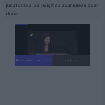
jucătorii săi au reușit să acumuleze doar
două.
Următorul videoclip în 4
Anulează