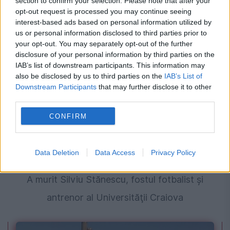
section to confirm your selection. Please note that after your
opt-out request is processed you may continue seeing
jucători în echipa etapei a 3-a din Superliga.
interest-based ads based on personal information utilized by
Pancu, desemnat antrenorul rundei
us or personal information disclosed to third parties prior to
your opt-out. You may separately opt-out of the further
disclosure of your personal information by third parties on the
IAB’s list of downstream participants. This information may
also be disclosed by us to third parties on the
IAB’s List of
Downstream Participants
that may further disclose it to other
third parties.
CONFIRM
Data Deletion
Data Access
Privacy Policy
SOCIAL
A murit Silviu Stănescu, fostul fotbalist şi
antrenor al Universităţii Craiova