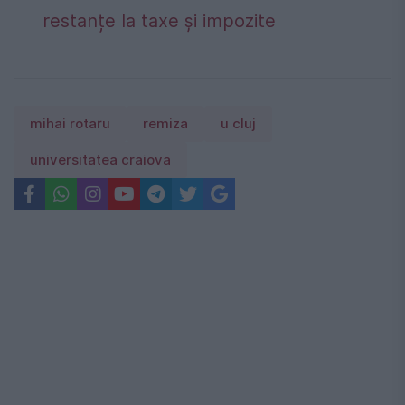
restanțe la taxe și impozite
mihai rotaru
remiza
u cluj
universitatea craiova