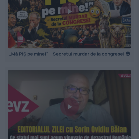
„Mă PIȘ pe mine!” – Secretul murdar de la congrese! 😳