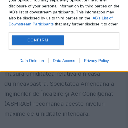
disclosure of your personal information by third parties on the
vapori corespunzătoare din cauza
IAB’s list of downstream participants. This information may
posibilelor daune cauzate de acumularea
also be disclosed by us to third parties on the
IAB’s List of
Downstream Participants
that may further disclose it to other
de umiditate.
third parties.
Niveluri maxime de umiditate
CONFIRM
interioară
Data Deletion
Data Access
Privacy Policy
Folosiți un indicator de umiditate pentru a
măsura umiditatea relativă din casa
dumneavoastră. Societatea Americană a
Inginerilor de Încălzire și Aer Condiționat
(ASHRAE) recomandă aceste niveluri
maxime de umiditate interioară.