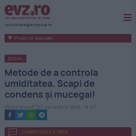
Știri
naționale
coordonare@evzgroup.ro
și
▼ Proiecte speciale
internaționale
|
SOCIAL
România
Metode de a controla
-
umiditatea. Scapi de
Evenimentul
condens și mucegai!
Zilei
Iulia Moise
22 decembrie 2024, 14:37
COMENTEAZĂ ȘTIREA