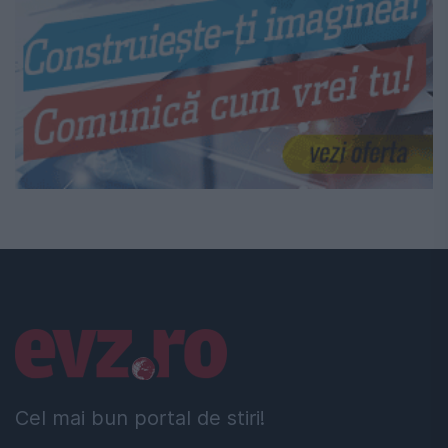
Linkuri utile
Cel mai bun portal de stiri!