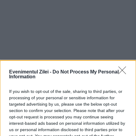
Evenimentul Zilei -
Do Not Process My Personal
Feronierile de iarnă și etanșarea
Information
feronierelor mențin sticla interioară mai
If you wish to opt-out of the sale, sharing to third parties, or
caldă și reduc condensarea umidității acolo,
processing of your personal or sensitive information for
targeted advertising by us, please use the below opt-out
conform
epa.gov
.
section to confirm your selection. Please note that after your
opt-out request is processed you may continue seeing
Umidificatoarele nu sunt recomandate
interest-based ads based on personal information utilized by
us or personal information disclosed to third parties prior to
pentru utilizare în clădiri fără bariere de
your opt-out. You may separately opt-out of the further