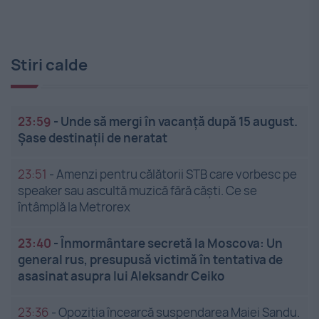
Stiri calde
23:59
-
Unde să mergi în vacanță după 15 august.
Șase destinații de neratat
23:51
-
Amenzi pentru călătorii STB care vorbesc pe
speaker sau ascultă muzică fără căști. Ce se
întâmplă la Metrorex
23:40
-
Înmormântare secretă la Moscova: Un
general rus, presupusă victimă în tentativa de
asasinat asupra lui Aleksandr Ceiko
23:36
-
Opoziția încearcă suspendarea Maiei Sandu.