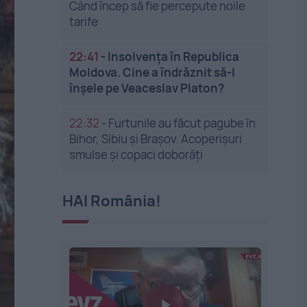
Când încep să fie percepute noile
tarife
22:41
-
Insolvenţa în Republica
Moldova. Cine a îndrăznit să-l
înşele pe Veaceslav Platon?
22:32
-
Furtunile au făcut pagube în
Bihor, Sibiu și Brașov. Acoperișuri
smulse și copaci doborâți
HAI România!