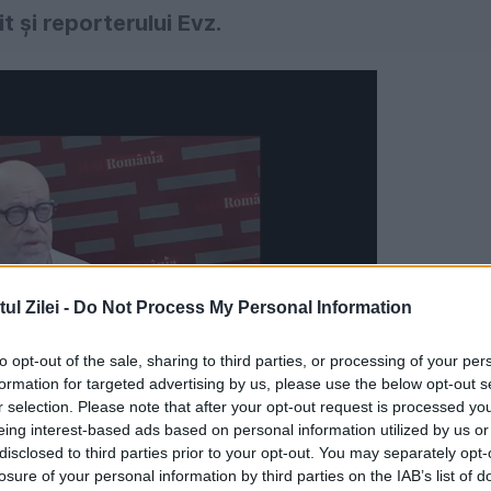
t şi reporterului Evz.
l Zilei -
Do Not Process My Personal Information
to opt-out of the sale, sharing to third parties, or processing of your per
formation for targeted advertising by us, please use the below opt-out s
r selection. Please note that after your opt-out request is processed y
eing interest-based ads based on personal information utilized by us or
disclosed to third parties prior to your opt-out. You may separately opt-
losure of your personal information by third parties on the IAB’s list of
ftă de viaţă ce răzbate din fiecare cuvânt rosti