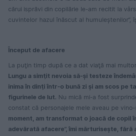
cărui isprăvi din copilărie le-am recitit la vâr
cuvintelor hazul înăscut al humuleştenilor”, 
Început de afacere
La puţin timp după ce a dat viaţă mai multor
Lungu a simţit nevoia să-şi testeze îndem
inima în dinţi într-o bună zi şi am scos pe t
figurinele de lut.
Nu mică mi-a fost surprinde
constat că personajele mele aveau pe vino
moment, am transformat o joacă de copil în 
adevărată afacere”, îmi mărturiseşte, fără