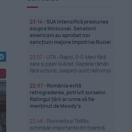
23:14
-
SUA intensifică presiunea
asupra Moscovei. Senatorii
americani au aprobat noi
sancțiuni majore împotriva Rusiei
23:07
-
UTA - Rapid, 0-0. Meci fără
sare și piper la Arad. Gazdele rămân
fără victorie, oaspeții sunt neînvinși
22:57
-
România evită
retrogradarea, potrivit surselor.
Ratingul țării ar urma să fie
menținut de Moody’s
22:48
-
Rovinieta și TollRo,
schimbări importante din toamnă.