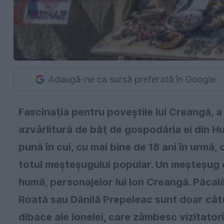
Adaugă-ne ca sursă preferată în Google
Fascinaţia pentru poveştile lui Creangă, a 
azvârlitură de băţ de gospodăria ei din H
pună în cui, cu mai bine de 18 ani în urmă,
totul meşteşugului popular. Un meşteşug c
humă, personajelor lui Ion Creangă. Păcală
Roată sau Dănilă Prepeleac sunt doar câteva
dibace ale Ionelei, care zâmbesc vizitator