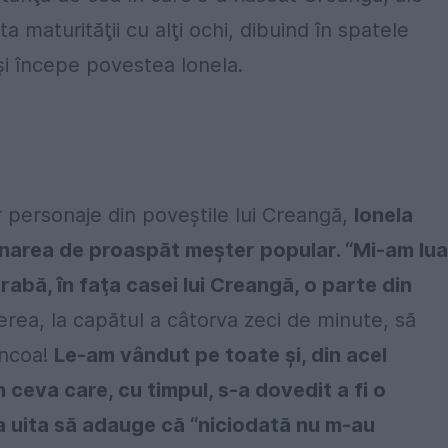
sta maturităţii cu alţi ochi, dibuind în spatele
îşi începe povestea Ionela.
 personaje din poveştile lui Creangă,
Ionela
ânarea de proaspăt meşter popular. “Mi-am lua
arabă, în faţa casei lui Creangă, o parte din
rea, la capătul a câtorva zeci de minute, să
-ncoa!
Le-am vândut pe toate şi, din acel
ceva care, cu timpul, s-a dovedit a fi o
 a uita să adauge că “niciodată nu m-au