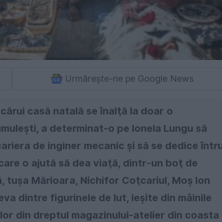
Urmărește-ne pe Google News
cărui casă natală se înalţă la doar o
umuleşti, a determinat-o pe Ionela Lungu să
 cariera de inginer mecanic şi să se dedice într
are o ajută să dea viaţă, dintr-un boţ de
, tuşa Mărioara, Nichifor Coţcariul, Moş Ion
 dintre figurinele de lut, ieşite din mâinile
ilor din dreptul magazinului-atelier din coasta