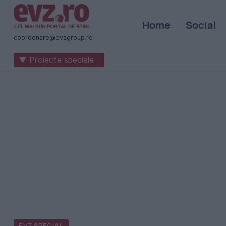
Știri
Home
Social
naționale
coordonare@evzgroup.ro
și
▼ Proiecte speciale
internaționale
|
România
-
Evenimentul
Zilei