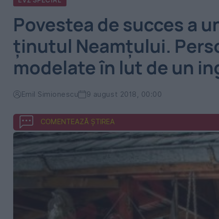
EVZ SPECIAL
Povestea de succes a un
ţinutul Neamţului. Pers
modelate în lut de un in
Emil Simionescu
9 august 2018, 00:00
COMENTEAZĂ ȘTIREA