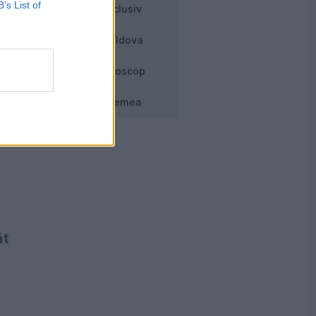
B’s List of
Exclusiv
de
Moldova
Horoscop
Vremea
ât
-