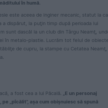
măditului în humă.
sie este aceea de inginer mecanic, statut la c
 a dispărut, la puţin timp după perioada lui
m sunt dascăl la un club din Târgu Neamţ, und
ţiei în metalo-plastie. Lucrăm tot felul de obiect
in tãbliţe de cupru, la stampe cu Cetatea Neamţ,
a.
oacă, a fost cea a lui Păcală.
„E un personaj
, pe „pîcălit”, aşa cum obişnuiesc să spună