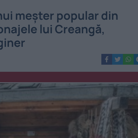
ui meşter popular din
onajele lui Creangă,
giner