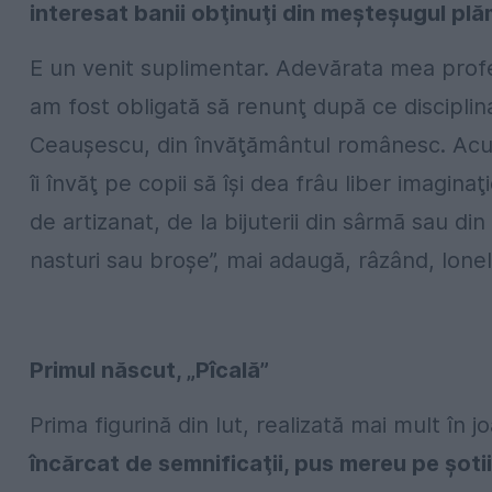
interesat banii obţinuţi din meşteşugul plă
E un venit suplimentar. Adevărata mea profe
am fost obligată să renunţ după ce disciplina
Ceauşescu, din învăţământul românesc. Acu
îi învăţ pe copii să îşi dea frâu liber imagina
de artizanat, de la bijuterii din sârmã sau d
nasturi sau broşe”, mai adaugă, râzând, Ionel
Primul născut, „Pîcală”
Prima figurină din lut, realizată mai mult în j
încărcat de semnificaţii, pus mereu pe şotii