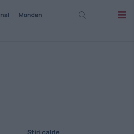
onal
Monden
Stiri calde