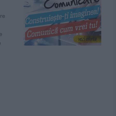
are
e
e