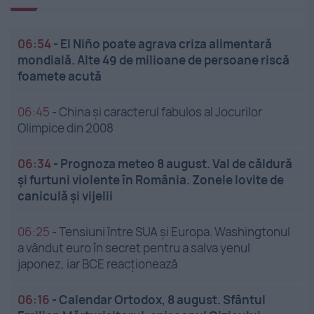
06:54
-
El Niño poate agrava criza alimentară
mondială. Alte 49 de milioane de persoane riscă
foamete acută
06:45
-
China și caracterul fabulos al Jocurilor
Olimpice din 2008
06:34
-
Prognoza meteo 8 august. Val de căldură
și furtuni violente în România. Zonele lovite de
caniculă și vijelii
06:25
-
Tensiuni între SUA și Europa. Washingtonul
a vândut euro în secret pentru a salva yenul
japonez, iar BCE reacționează
06:16
-
Calendar Ortodox, 8 august. Sfântul