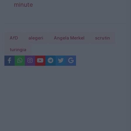
minute
AfD
alegeri
Angela Merkel
scrutin
turingia