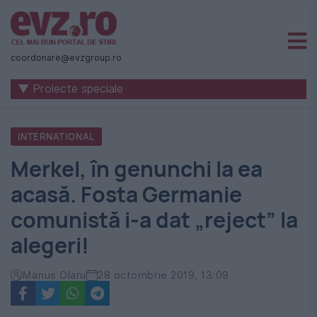
Știri
naționale
coordonare@evzgroup.ro
și
▼ Proiecte speciale
internaționale
|
INTERNATIONAL
România
Merkel, în genunchi la ea
-
acasă. Fosta Germanie
Evenimentul
comunistă i-a dat „reject” la
Zilei
alegeri!
Marius Olaru
28 octombrie 2019, 13:09