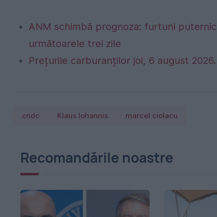
ANM schimbă prognoza: furtuni puternice
următoarele trei zile
Prețurile carburanților joi, 6 august 2026. 
cndc
Klaus Iohannis
marcel ciolacu
Recomandările noastre