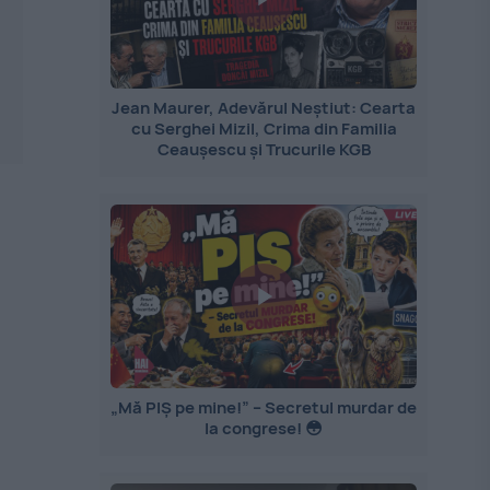
Jean Maurer, Adevărul Neștiut: Cearta
cu Serghei Mizil, Crima din Familia
Ceaușescu și Trucurile KGB
„Mă PIȘ pe mine!” – Secretul murdar de
la congrese! 😳