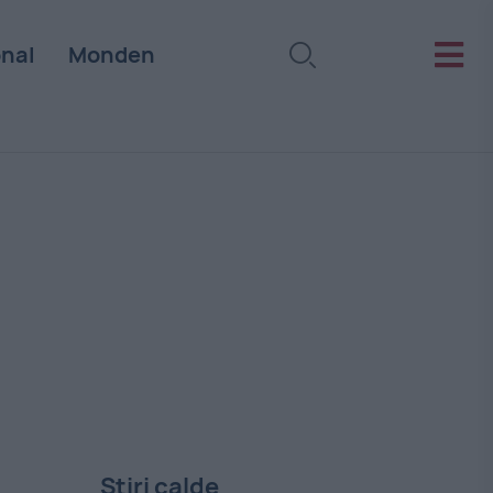
onal
Monden
Stiri calde