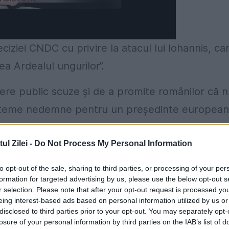
iziei CNDC cu privire la atacul lui Iohannis, ca
dea Ardealul ungurilor”.
cere public scuze și de a promite românilor că 
 cu teme nedemne pentru un președinte european
ost sancționat astăzi de CNCD. Un gest necesar,
l Zilei -
Do Not Process My Personal Information
s l-a făcut prin discreditarea funcției
to opt-out of the sale, sharing to third parties, or processing of your per
formation for targeted advertising by us, please use the below opt-out s
r selection. Please note that after your opt-out request is processed y
ropa sec. XXI, nu mai poate veni cu asemenea
eing interest-based ads based on personal information utilized by us or
disclosed to third parties prior to your opt-out. You may separately opt-
 România de râs în toate cancelariile europene!
losure of your personal information by third parties on the IAB’s list of