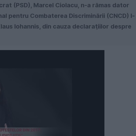
ocrat (PSD), Marcel Ciolacu, n-a rămas dator
onal pentru Combaterea Discriminării (CNCD) l-
laus Iohannis, din cauza declaraţiilor despre