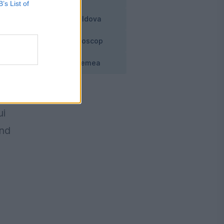
B’s List of
Moldova
Horoscop
u
Vremea
ui
und