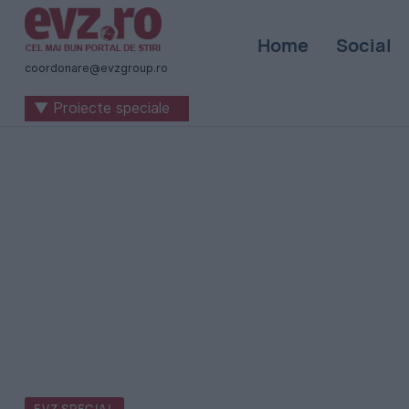
Știri
Home
Social
naționale
coordonare@evzgroup.ro
și
▼ Proiecte speciale
internaționale
|
România
-
Evenimentul
Zilei