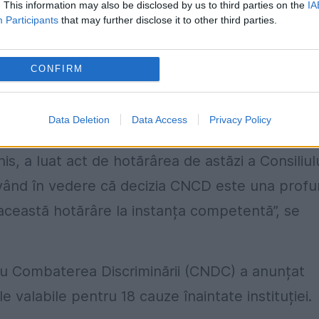
. This information may also be disclosed by us to third parties on the
IA
annis! Și ar trebui să înțelegeți inclusiv acest
Participants
that may further disclose it to other third parties.
CONFIRM
o
, reprezentanţii Administrației Prezidențiale a
„profund politică” sancțiunea primită de la
Data Deletion
Data Access
Privacy Policy
minării (CNCD).
s, a luat act de hotărârea de astăzi a Consiliul
Având în vedere că decizia CNCD este una prof
această hotărâre la instanța competentă”, se
tru Combaterea Discriminării (CNDC) a anunțat
 valabile pentru 18 cauze înaintate instituției.