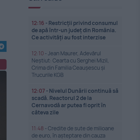
12:16
-
Restricții privind consumul
de apă într-un județ din România.
Ce activități au fost interzise
12:10
-
Jean Maurer, Adevărul
Neștiut: Cearta cu Serghei Mizil,
Crima din Familia Ceaușescu și
Trucurile KGB
12:07
-
Nivelul Dunării continuă să
scadă. Reactorul 2 de la
Cernavodă ar putea fi oprit în
câteva zile
11:48
-
Credite de sute de milioane
de euro, în așteptare din cauza