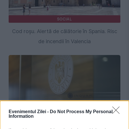
SOCIAL
Cod roșu. Alertă de călătorie în Spania. Risc
de incendii în Valencia
Evenimentul Zilei -
Do Not Process My Personal
SOCIAL
Information
MAE avertizează românii care merg în