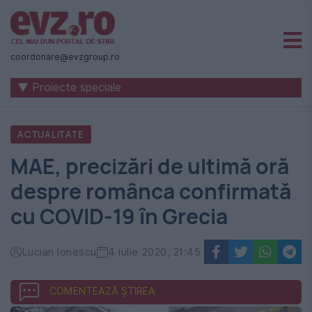
Știri
naționale
coordonare@evzgroup.ro
și
▼ Proiecte speciale
internaționale
|
ACTUALITATE
România
MAE, precizări de ultimă oră
-
despre românca confirmată
Evenimentul
cu COVID-19 în Grecia
Zilei
Lucian Ionescu
4 iulie 2020, 21:45
COMENTEAZĂ ȘTIREA