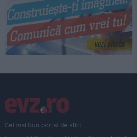
Linkuri utile
Cel mai bun portal de stiri!