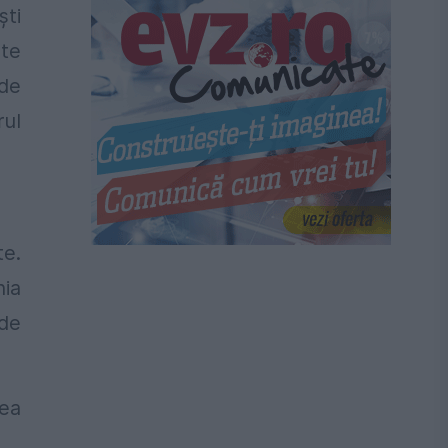
ști
rte
 de
rul
te.
nia
ade
nea