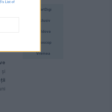
v,
B’s List of
SmartDigi
Exclusiv
 30
Moldova
ică
ări
Horoscop
at.
Vremea
ve
 și
ții
uni