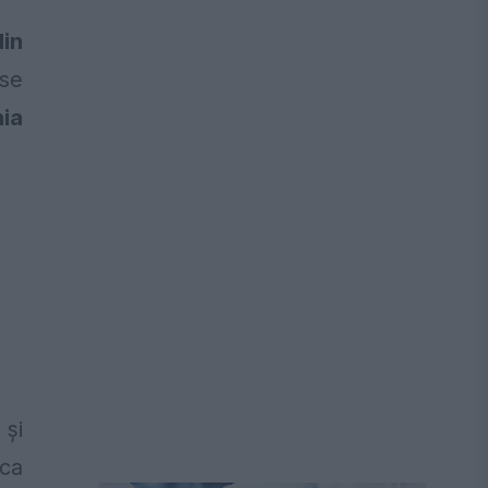
din
 se
nia
 și
ica