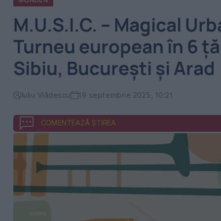
MONDEN
M.U.S.I.C. – Magical Ur
Turneu european în 6 țăr
Sibiu, București și Arad
Iuliu Vlădescu
19 septembrie 2025, 10:21
COMENTEAZĂ ȘTIREA