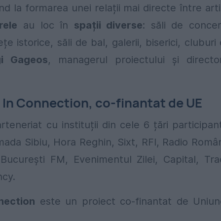
 la formarea unei relații mai directe între arti
rele
au loc în
spații diverse
: săli de conce
e istorice, săli de bal, galerii, biserici, cluburi
gi Gageos
, managerul proiectului și directo
 In Connection, co-finantat de UE
arteneriat cu instituții din cele 6 țări participan
mada Sibiu, Hora Reghin, Sixt, RFI, Radio Româ
 București FM, Evenimentul Zilei, Capital, Tr
ncy.
nection
este un proiect co-finantat de Uniu