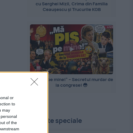
cu Serghei Mizil, Crima din Familia
Ceaușescu și Trucurile KGB
„Mă PIȘ pe mine!” – Secretul murdar de
la congrese! 😳
sonal or
ection to
ou may
 personal
Proiecte speciale
out of the
ia,
 downstream