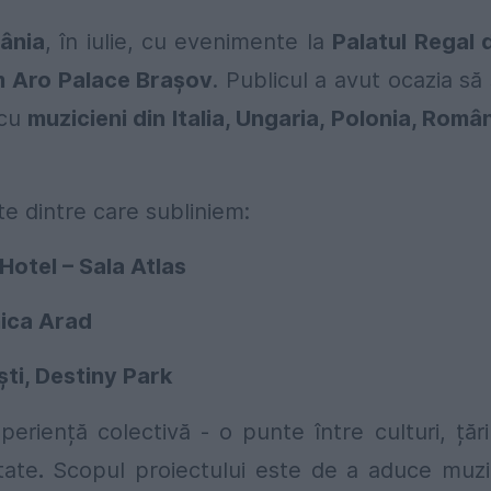
ânia
, în iulie, cu evenimente la
Palatul Regal 
om Aro Palace Brașov
. Publicul a avut ocazia să
 cu
muzicieni din Italia, Ungaria, Polonia, Româ
e dintre care subliniem:
Hotel – Sala Atlas
nica Arad
ști, Destiny Park
riență colectivă - o punte între culturi, țări
tate
.
Scopul proiectului este de a aduce muz