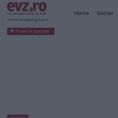
Știri
Home
Social
naționale
coordonare@evzgroup.ro
și
▼ Proiecte speciale
internaționale
|
România
-
Evenimentul
Zilei