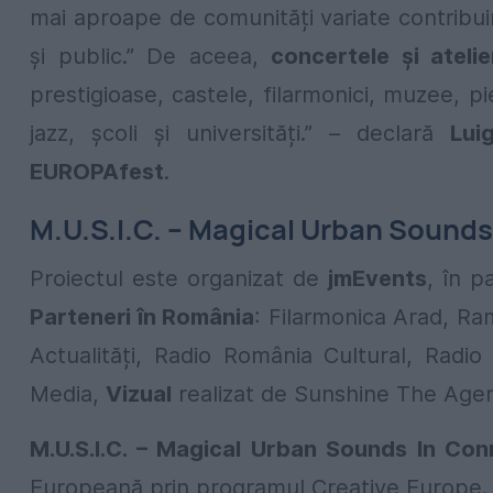
mai aproape de comunități variate contribuind
și public.” De aceea,
concertele și atelie
prestigioase, castele, filarmonici, muzee, pieț
jazz, școli și universități.” – declară
Lui
EUROPAfest
.
M.U.S.I.C. – Magical Urban Sounds
Proiectul este organizat de
jmEvents
, în p
Parteneri în România
: Filarmonica Arad, Ra
Actualități, Radio România Cultural, Radio
Media,
Vizual
realizat de Sunshine The Age
M.U.S.I.C. – Magical Urban Sounds In Con
Europeană prin programul Creative Europe.