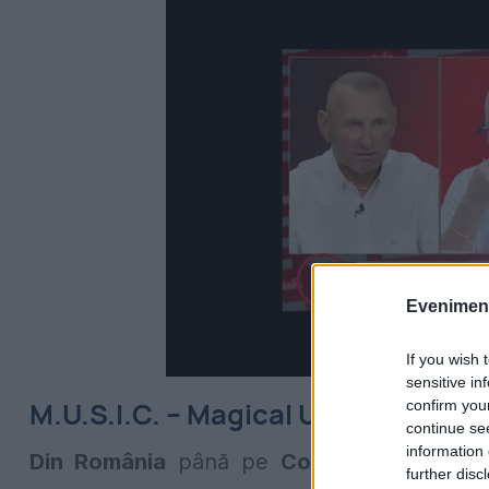
Evenimentu
If you wish 
sensitive in
M.U.S.I.C. – Magical Urban Sound
confirm you
continue se
information 
Din România
până pe
Coasta de Azur,
t
further disc