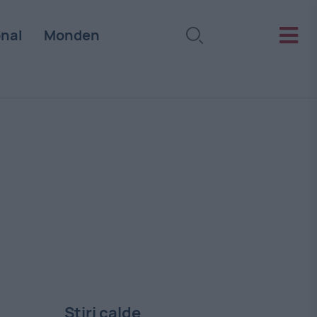
onal
Monden
Stiri calde