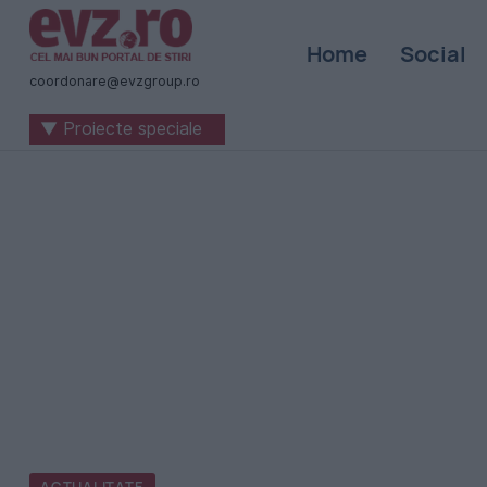
Știri
Home
Social
naționale
coordonare@evzgroup.ro
și
▼ Proiecte speciale
internaționale
|
România
-
Evenimentul
Zilei