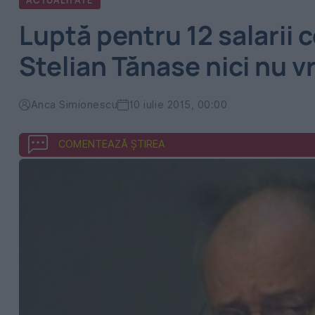
ACTUALITATE
Luptă pentru 12 salarii 
Stelian Tănase nici nu v
Anca Simionescu
10 iulie 2015, 00:00
COMENTEAZĂ ȘTIREA