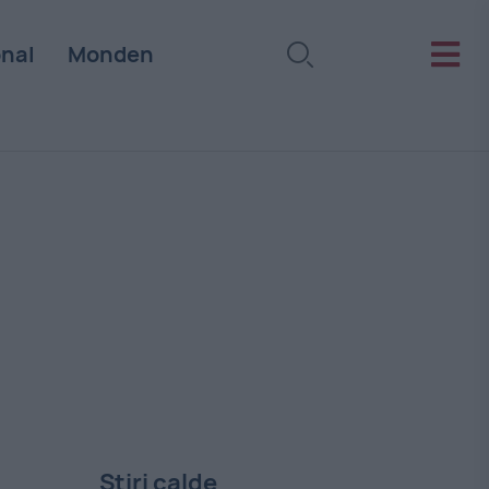
onal
Monden
Stiri calde