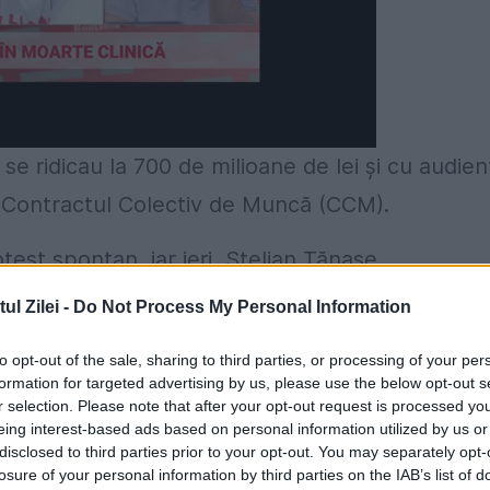
4 se ridicau la 700 de milioane de lei și cu audie
u Contractul Colectiv de Muncă (CCM).
test spontan, iar ieri, Stelian Tănase,
alariații din mai multe departamente ca să le af
l Zilei -
Do Not Process My Personal Information
t organizată. Așteptăm o nouă rundă de negocier
to opt-out of the sale, sharing to third parties, or processing of your per
atul Teritorial de Muncă, în calitate de mediator
formation for targeted advertising by us, please use the below opt-out s
r selection. Please note that after your opt-out request is processed y
STV.
eing interest-based ads based on personal information utilized by us or
disclosed to third parties prior to your opt-out. You may separately opt-
losure of your personal information by third parties on the IAB’s list of