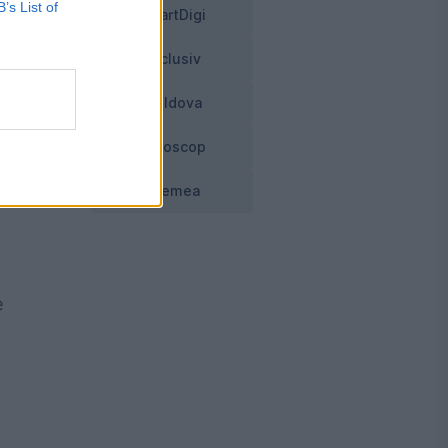
B’s List of
SmartDigi
de
Exclusiv
Moldova
Horoscop
a
Vremea
e