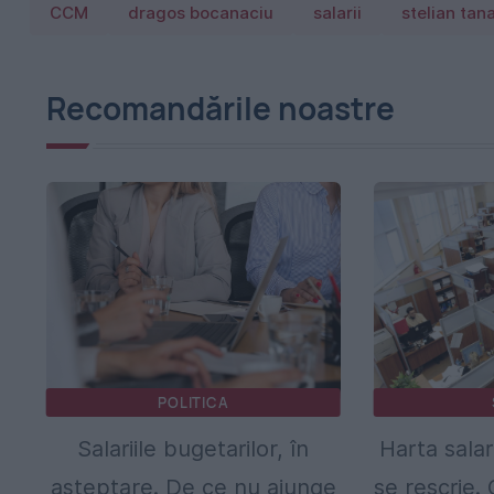
CCM
dragos bocanaciu
salarii
stelian tan
Recomandările noastre
POLITICA
Salariile bugetarilor, în
Harta salar
așteptare. De ce nu ajunge
se rescrie.