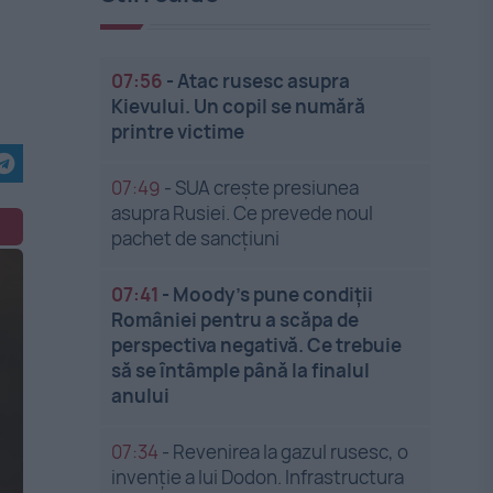
07:56
-
Atac rusesc asupra
Kievului. Un copil se numără
printre victime
07:49
-
SUA crește presiunea
asupra Rusiei. Ce prevede noul
pachet de sancțiuni
07:41
-
Moody’s pune condiții
României pentru a scăpa de
perspectiva negativă. Ce trebuie
să se întâmple până la finalul
anului
07:34
-
Revenirea la gazul rusesc, o
invenție a lui Dodon. Infrastructura