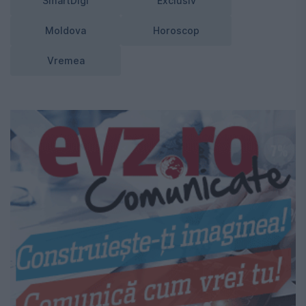
SmartDigi
Exclusiv
Moldova
Horoscop
Vremea