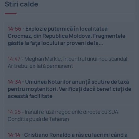
Stiri calde
14:56
-
Explozie puternică în localitatea
Crocmaz, din Republica Moldova. Fragmentele
găsite la fața locului ar proveni de la...
14:47
-
Meghan Markle, în centrul unui nou scandal:
Ar trebui exilată permanent
14:34
-
Uniunea Notarilor anunță scutire de taxă
pentru moștenitori. Verificați dacă beneficiați de
această facilitate
14:25
-
Iranul refuză negocierile directe cu SUA.
Condiția pusă de Teheran
14:14
-
Cristiano Ronaldo a râs cu lacrimi când a