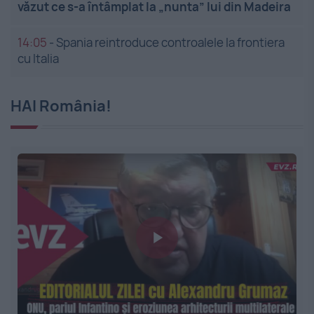
văzut ce s-a întâmplat la „nunta” lui din Madeira
14:05
-
Spania reintroduce controalele la frontiera
cu Italia
HAI România!