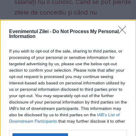
salariați nu îl cunosc. Când se pot pierde
zilele de concediu și când nu
Evenimentul Zilei -
Do Not Process My Personal
Information
george soros
Hillary Clinton
John Podesta
If you wish to opt-out of the sale, sharing to third parties, or
processing of your personal or sensitive information for
liber schimb
marea britanie
panama
targeted advertising by us, please use the below opt-out
section to confirm your selection. Please note that after your
partidul democrat
SUA
opt-out request is processed you may continue seeing
interest-based ads based on personal information utilized by
us or personal information disclosed to third parties prior to
your opt-out. You may separately opt-out of the further
disclosure of your personal information by third parties on the
IAB’s list of downstream participants. This information may
also be disclosed by us to third parties on the
IAB’s List of
Downstream Participants
that may further disclose it to other
third parties.