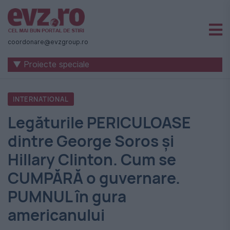
Știri
naționale
coordonare@evzgroup.ro
și
▼ Proiecte speciale
internaționale
|
INTERNATIONAL
România
Legăturile PERICULOASE
-
dintre George Soros și
Evenimentul
Hillary Clinton. Cum se
Zilei
CUMPĂRĂ o guvernare.
PUMNUL în gura
americanului