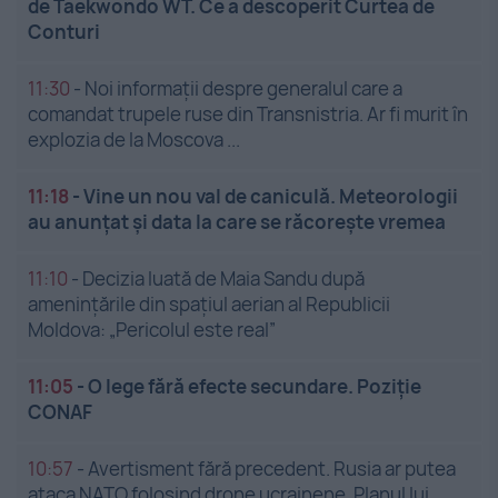
de Taekwondo WT. Ce a descoperit Curtea de
Conturi
11:30
-
Noi informații despre generalul care a
comandat trupele ruse din Transnistria. Ar fi murit în
explozia de la Moscova ...
11:18
-
Vine un nou val de caniculă. Meteorologii
au anunțat și data la care se răcorește vremea
11:10
-
Decizia luată de Maia Sandu după
amenințările din spațiul aerian al Republicii
Moldova: „Pericolul este real”
11:05
-
O lege fără efecte secundare. Poziție
CONAF
10:57
-
Avertisment fără precedent. Rusia ar putea
ataca NATO folosind drone ucrainene. Planul lui