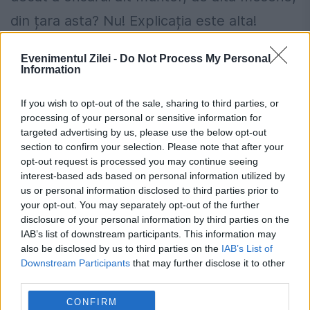
din țara asta? Nu! Explicația este alta!
Evenimentul Zilei -
Do Not Process My Personal
Information
If you wish to opt-out of the sale, sharing to third parties, or
processing of your personal or sensitive information for
targeted advertising by us, please use the below opt-out
section to confirm your selection. Please note that after your
opt-out request is processed you may continue seeing
interest-based ads based on personal information utilized by
us or personal information disclosed to third parties prior to
your opt-out. You may separately opt-out of the further
disclosure of your personal information by third parties on the
Magistrații sunt ținuți departe de
IAB’s list of downstream participants. This information may
also be disclosed by us to third parties on the
IAB’s List of
răspundere nu pentru că la ei eroarea cu
Downstream Participants
that may further disclose it to other
consecințe oricât de grave ar fi scuzabilă la
third parties.
absolut, ci pentru că dacă nu sunt ținuți în
CONFIRM