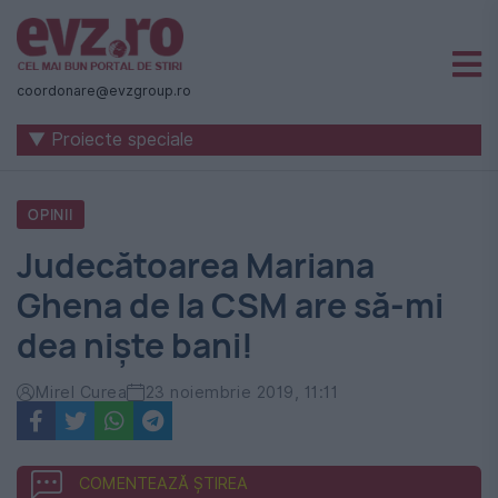
Știri
naționale
coordonare@evzgroup.ro
și
▼ Proiecte speciale
internaționale
|
OPINII
România
Judecătoarea Mariana
-
Ghena de la CSM are să-mi
Evenimentul
dea niște bani!
Zilei
Mirel Curea
23 noiembrie 2019, 11:11
COMENTEAZĂ ȘTIREA