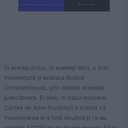
Următorul videoclip în 4
Anulează
În același dosar, la aceeași dată, a fost
întemnițată și avocata Rodica
Constantinovici, prin decizia aceleiași
judecătoare. Ei bine, în cazul avocatei,
Curtea de Apel București a stabilit că
încarcerarea ei a fost abuzivă și i s-au
acordat 50.000 de lei daune morale. Să nu