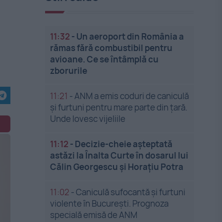
11:32
-
Un aeroport din România a
rămas fără combustibil pentru
avioane. Ce se întâmplă cu
zborurile
11:21
-
ANM a emis coduri de caniculă
și furtuni pentru mare parte din țară.
Unde lovesc vijeliile
11:12
-
Decizie-cheie așteptată
astăzi la Înalta Curte în dosarul lui
Călin Georgescu și Horațiu Potra
11:02
-
Caniculă sufocantă și furtuni
violente în București. Prognoza
specială emisă de ANM