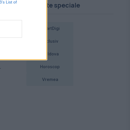
B’s List of
Proiecte speciale
SmartDigi
Exclusiv
l
Moldova
Horoscop
r
Vremea