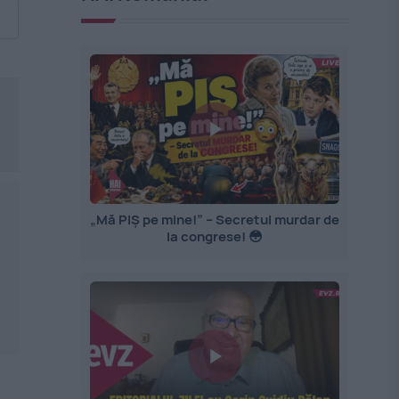
„Mă PIȘ pe mine!” – Secretul murdar de
la congrese! 😳