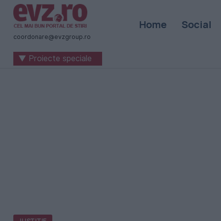
Știri
Home
Social
naționale
coordonare@evzgroup.ro
și
▼ Proiecte speciale
internaționale
|
România
-
Evenimentul
Zilei