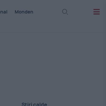
onal
Monden
Stiri calde