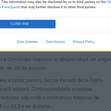
. This information may also be disclosed by us to third parties on the
IA
Participants
that may further disclose it to other third parties.
rte de Casație și
Justiție
. Lia Savonea a optat
ltei Curți.
CONFIRM
7 de puncte la interviu, după ce a obținut 48
ima probă din concurs. Punctajul maxim pe care î
Data Deletion
Data Access
Privacy Policy
 a Consiliului Superior al Magistraturii un singu
im, de 20 de puncte.
are a optat pentru Secția Penală de la Înalta
clarată admisă. Contracandidata acesteia,
ectoare adjunctă a Institutului Național de
să cu 23,94 de puncte.