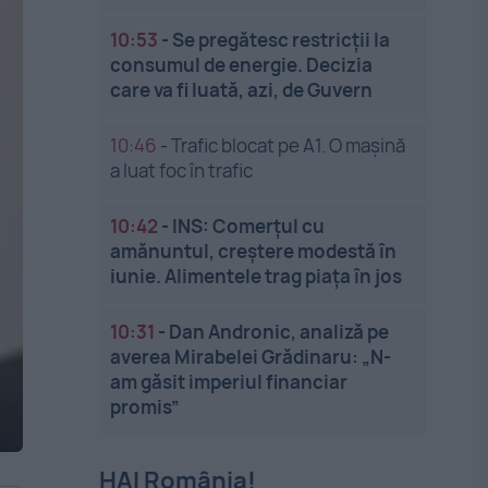
10:53
-
Se pregătesc restricții la
consumul de energie. Decizia
care va fi luată, azi, de Guvern
10:46
-
Trafic blocat pe A1. O mașină
a luat foc în trafic
10:42
-
INS: Comerțul cu
amănuntul, creștere modestă în
iunie. Alimentele trag piața în jos
10:31
-
Dan Andronic, analiză pe
averea Mirabelei Grădinaru: „N-
am găsit imperiul financiar
promis”
HAI România!