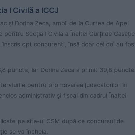
a I Civilă a ICCJ
c și Dorina Zeca, ambii de la Curtea de Apel
entru Secția I Civilă a Înaltei Curți de Casație
înscris opt concurenți, însă doar cei doi au fos
8 puncte, iar Dorina Zeca a primit 39,8 puncte
nterviurile pentru promovarea judecătorilor în
encios administrativ și fiscal din cadrul Înaltei
publicate pe site-ul CSM după ce concursul de
ție se va încheia.