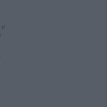
 și
t
.