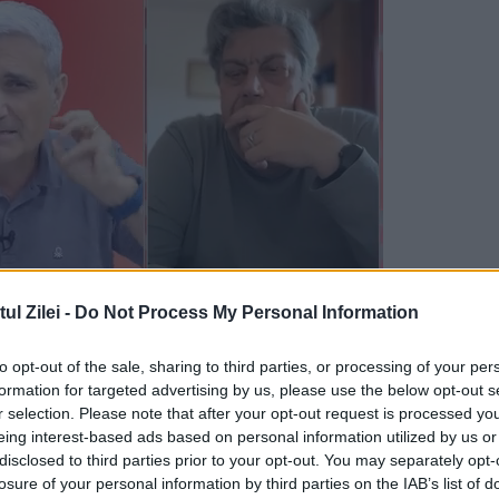
l Zilei -
Do Not Process My Personal Information
to opt-out of the sale, sharing to third parties, or processing of your per
t publicității rezultatele obținute de candidații la
formation for targeted advertising by us, please use the below opt-out s
r selection. Please note that after your opt-out request is processed y
Secția I civilă din cadrul Înaltei Curți de Casați
eing interest-based ads based on personal information utilized by us or
ate, judecatoarea
Lia Savonea
, președinta Curti
disclosed to third parties prior to your opt-out. You may separately opt-
losure of your personal information by third parties on the IAB’s list of
t de Consiliul Superior al Magistraturii și va