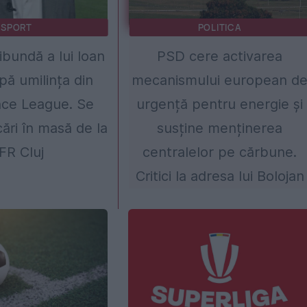
SPORT
POLITICA
ibundă a lui Ioan
PSD cere activarea
ă umilința din
mecanismului european d
ce League. Se
urgență pentru energie și
ări în masă de la
susține menținerea
FR Cluj
centralelor pe cărbune.
Critici la adresa lui Bolojan