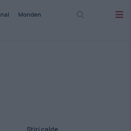
onal
Monden
Stiri calde