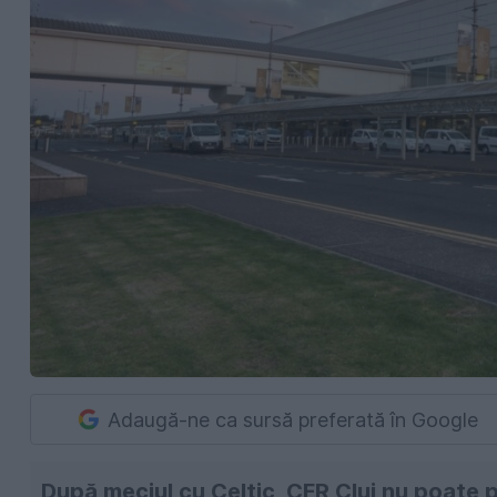
Adaugă-ne ca sursă preferată în Google
După meciul cu Celtic, CFR Cluj nu poate p