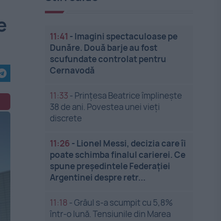
e
11:41
-
Imagini spectaculoase pe
Dunăre. Două barje au fost
scufundate controlat pentru
Cernavodă
11:33
-
Prințesa Beatrice împlinește
38 de ani. Povestea unei vieți
discrete
11:26
-
Lionel Messi, decizia care îi
poate schimba finalul carierei. Ce
spune președintele Federației
Argentinei despre retr...
11:18
-
Grâul s-a scumpit cu 5,8%
într-o lună. Tensiunile din Marea