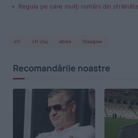
Regula pe care mulți români din străinăta
cfr
cfr cluj
ebola
Glasgow
Recomandările noastre