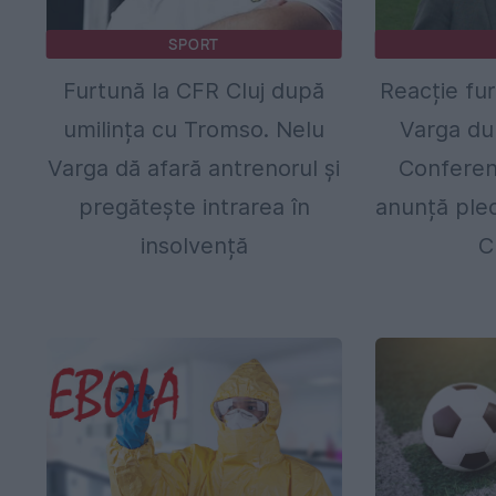
SPORT
Furtună la CFR Cluj după
Reacție fur
umilința cu Tromso. Nelu
Varga dup
Varga dă afară antrenorul și
Conferen
pregătește intrarea în
anunță plec
insolvență
C