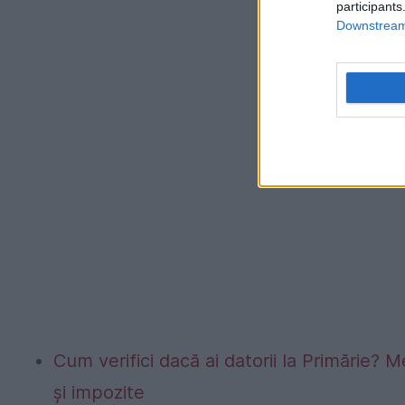
participants
Downstream 
Cum verifici dacă ai datorii la Primărie? M
și impozite