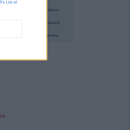
B’s List of
Moldova
Horoscop
Vremea
axe