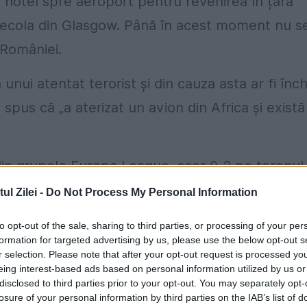
 hotel spre aeroport pentru revenirea în țară
 decola din Glasgow. Până în acest moment nu s
 României.
 unui atentat terorist și din cauza asta ar fi înch
a spus că „a aterizat un avion din Africa și există
din grupele Europa League, scor 0-2 pe terenul
.ro
.
l Zilei -
Do Not Process My Personal Information
 de Vest, are o rată de letalitate de 90%! Boala 
to opt-out of the sale, sharing to third parties, or processing of your per
formation for targeted advertising by us, please use the below opt-out s
țiile sau lichidele biologice ale persoanei
r selection. Please note that after your opt-out request is processed y
eing interest-based ads based on personal information utilized by us or
e de 8 zile. Boala se manifestă la început prin
disclosed to third parties prior to your opt-out. You may separately opt-
uri, după care apar manifestările hemoragice.
losure of your personal information by third parties on the IAB’s list of