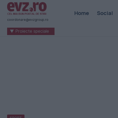
Știri
Home
Social
naționale
coordonare@evzgroup.ro
și
▼ Proiecte speciale
internaționale
|
România
-
Evenimentul
Zilei