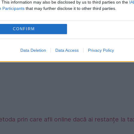
. This information may also be disclosed by us to third parties on the
IA
Participants
that may further disclose it to other third parties.
CONFIRM
Data Deletion
Data Access
Privacy Policy
etoda prin care afli online dacă ai restanțe la t