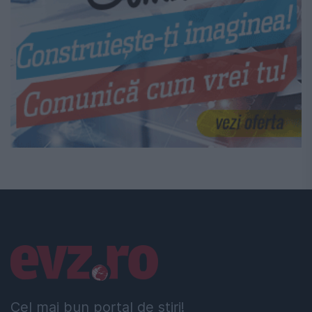
Linkuri utile
Cel mai bun portal de stiri!