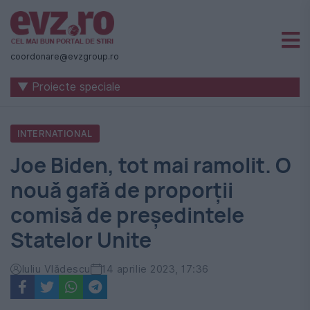
Știri
naționale
coordonare@evzgroup.ro
și
▼ Proiecte speciale
internaționale
|
INTERNATIONAL
România
Joe Biden, tot mai ramolit. O
-
nouă gafă de proporții
Evenimentul
comisă de președintele
Zilei
Statelor Unite
Iuliu Vlădescu
14 aprilie 2023, 17:36