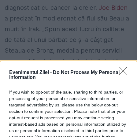
diagnosticat cu cancer la creier.
Joe Biden
a precizat în mod eronat că fiul său Beau a
murit în Irak. „Spun acest lucru în calitate
de tată al unui bărbat ce și-a câștigat
Steaua de Bronz, medalia pentru servicii
remarcabile și și-a pierdut viața în Irak”, a
spus Biden.
Evenimentul Zilei -
Do Not Process My Personal
Information
Fiul cel mare al lui Biden,
Beau Biden
, a
If you wish to opt-out of the sale, sharing to third parties, or
murit la vârsta de 46 de ani, din cauza unui
processing of your personal or sensitive information for
targeted advertising by us, please use the below opt-out
cancer cerebral, în anul 2015. În septembrie
section to confirm your selection. Please note that after your
opt-out request is processed you may continue seeing
2022
Președintele Biden a căutat-o în
interest-based ads based on personal information utilized by
public pe congressmena Jackie Walorski,
us or personal information disclosed to third parties prior to
your opt-out. You may separately opt-out of the further