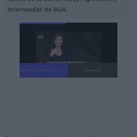
intermediat de SUA.
Următorul videoclip în 3
Anulează