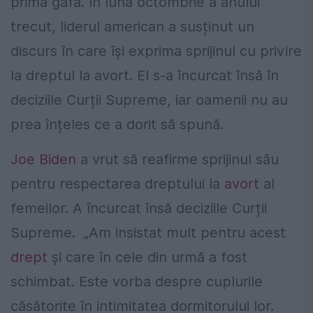
prima gafă. În luna octombrie a anului
trecut, l
iderul american a susținut un
discurs în care își exprima sprijinul cu privire
la dreptul la avort. El s-a încurcat însă în
deciziile Curții Supreme, iar oamenii nu au
prea înțeles ce a dorit să spună.
Joe Biden
a vrut să reafirme sprijinul său
pentru respectarea dreptului la
avort
al
femeilor. A încurcat însă deciziile Curții
Supreme. „Am insistat mult pentru acest
drept
și care în cele din urmă a fost
schimbat. Este vorba despre cuplurile
căsătorite în intimitatea dormitorului lor.