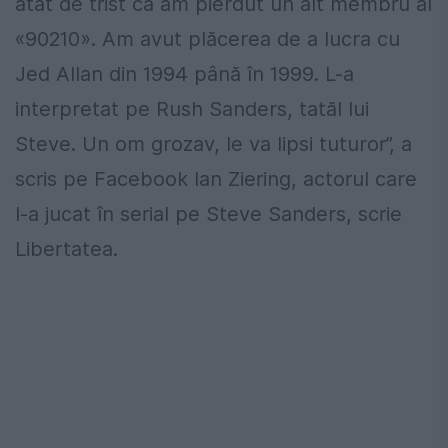
atât de trist că am pierdut un alt membru al
«90210». Am avut plăcerea de a lucra cu
Jed Allan din 1994 până în 1999. L-a
interpretat pe Rush Sanders, tatăl lui
Steve. Un om grozav, le va lipsi tuturor”, a
scris pe Facebook Ian Ziering, actorul care
l-a jucat în serial pe Steve Sanders, scrie
Libertatea.