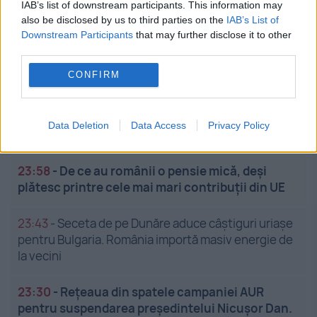
IAB’s list of downstream participants. This information may
also be disclosed by us to third parties on the
IAB’s List of
Downstream Participants
that may further disclose it to other
third parties.
CONFIRM
Stiri calde
Data Deletion
Data Access
Privacy Policy
23:58
-
De ce au românii o pensie mică, deși
plătesc printre cele mai mari contribuții din UE
23:43
-
Seceta de pe Dunăre aduce câștiguri uriașe
pentru Bulgaria. România importă masiv energie de
la vecini
23:30
-
Rețeaua din spatele campaniei AUR
pentru suspendarea președintelui Nicușor Dan.