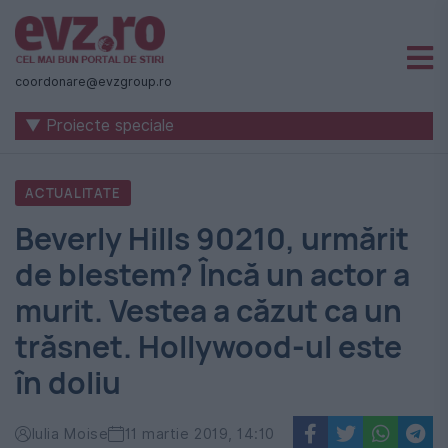
Știri
naționale
coordonare@evzgroup.ro
și
▼ Proiecte speciale
internaționale
|
ACTUALITATE
România
Beverly Hills 90210, urmărit
-
de blestem? Încă un actor a
Evenimentul
murit. Vestea a căzut ca un
Zilei
trăsnet. Hollywood-ul este
în doliu
Iulia Moise
11 martie 2019, 14:10