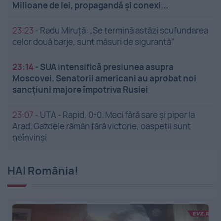
Milioane de lei, propagandă și conexi...
23:23
-
Radu Miruță: „Se termină astăzi scufundarea
celor două barje, sunt măsuri de siguranţă”
23:14
-
SUA intensifică presiunea asupra
Moscovei. Senatorii americani au aprobat noi
sancțiuni majore împotriva Rusiei
23:07
-
UTA - Rapid, 0-0. Meci fără sare și piper la
Arad. Gazdele rămân fără victorie, oaspeții sunt
neînvinși
HAI România!