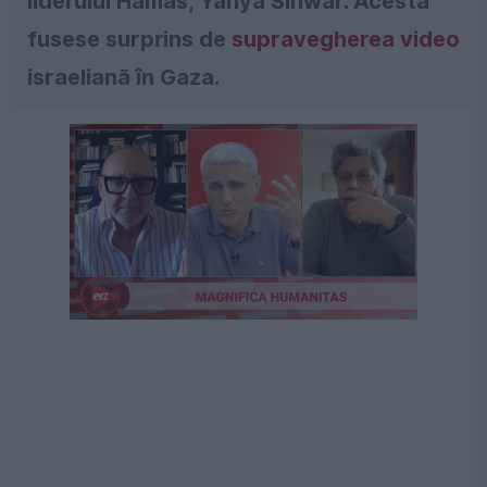
liderului Hamas, Yahya Sinwar. Acesta
fusese surprins de
supravegherea video
israeliană în Gaza.