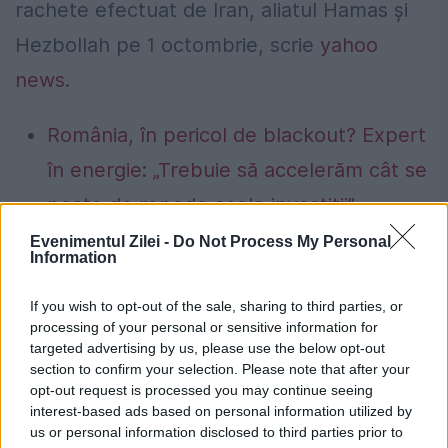
rachete efectuat de Iran, aliatul Hamas și
Hezbollah pe 1 octombrie, scrie
yahoo
news
.
România, în pericol de blackout? Expert
în energie: „Trebuie să accelerăm cât se
poate de repede acele investiții”
Cum verifici dacă ai datorii la Primărie?
Evenimentul Zilei -
Do Not Process My Personal
Information
Metoda prin care afli online dacă ai
If you wish to opt-out of the sale, sharing to third parties, or
restanțe la taxe și impozite
processing of your personal or sensitive information for
targeted advertising by us, please use the below opt-out
section to confirm your selection. Please note that after your
opt-out request is processed you may continue seeing
interest-based ads based on personal information utilized by
iran
israel
Orientului Mijlociu
us or personal information disclosed to third parties prior to