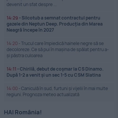
devenit un sfat despre ...
14:29
-
Silcotub a semnat contractul pentru
gazele din Neptun Deep. Producția din Marea
Neagră începe în 2027
14:20
-
Trucul care împiedică hainele negre să se
decoloreze. Ce să pui în mașina de spălat pentru a-
și păstra culoarea
14:11
-
Chirilă, debut de coșmar la CS Dinamo.
După 1-2 a venit și un sec 1-5 cu CSM Slatina
14:00
-
Caniculă în sud, furtuni și vijelii în mai multe
regiuni. Prognoza meteo actualizată
HAI România!