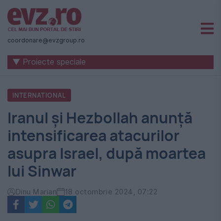
Știri
naționale
coordonare@evzgroup.ro
și
▼ Proiecte speciale
internaționale
|
INTERNATIONAL
România
Iranul și Hezbollah anunță
-
intensificarea atacurilor
Evenimentul
asupra Israel, după moartea
Zilei
lui Sinwar
Dinu Marian
18 octombrie 2024, 07:22