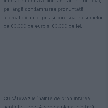
întins pe durata a cinci ani, iar într-un final,
pe lângă condamnarea pronunțată,
judecătorii au dispus și confiscarea sumelor
de 80.000 de euro și 80.000 de lei.
Cu câteva zile înainte de pronunțarea
sentinței, Ionel Arsene a plecat din țară,