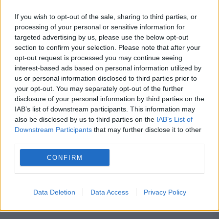
If you wish to opt-out of the sale, sharing to third parties, or
processing of your personal or sensitive information for
Românii care lucrează în Germania,
targeted advertising by us, please use the below opt-out
section to confirm your selection. Please note that after your
afectați de o nouă regulă: pot primi mai
opt-out request is processed you may continue seeing
interest-based ads based on personal information utilized by
puțini bani la salariu fără să fie anunțați
us or personal information disclosed to third parties prior to
Ai datorii la ANAF? Cum verifici gratuit,
your opt-out. You may separately opt-out of the further
disclosure of your personal information by third parties on the
online, situația fiscală în doar câteva
IAB’s list of downstream participants. This information may
also be disclosed by us to third parties on the
IAB’s List of
minute
Downstream Participants
that may further disclose it to other
third parties.
CONFIRM
condamnare
dna
Ionel Arsene
italia
Data Deletion
Data Access
Privacy Policy