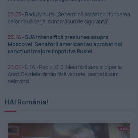
23:23
-
Radu Miruță: „Se termină astăzi scufundarea
celor două barje, sunt măsuri de siguranţă”
23:14
-
SUA intensifică presiunea asupra
Moscovei. Senatorii americani au aprobat noi
sancțiuni majore împotriva Rusiei
23:07
-
UTA - Rapid, 0-0. Meci fără sare și piper la
Arad. Gazdele rămân fără victorie, oaspeții sunt
neînvinși
HAI România!