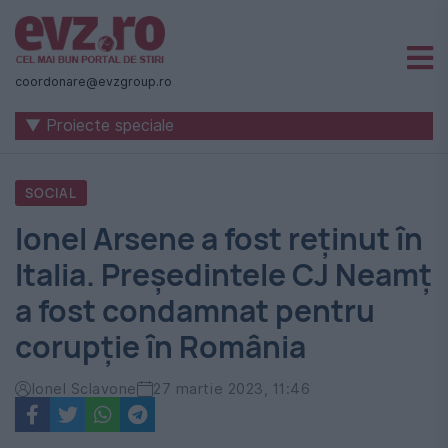
Știri
naționale
coordonare@evzgroup.ro
și
▼ Proiecte speciale
internaționale
|
SOCIAL
România
Ionel Arsene a fost reținut în
-
Italia. Președintele CJ Neamț
Evenimentul
a fost condamnat pentru
Zilei
corupție în România
Ionel Sclavone
27 martie 2023, 11:46