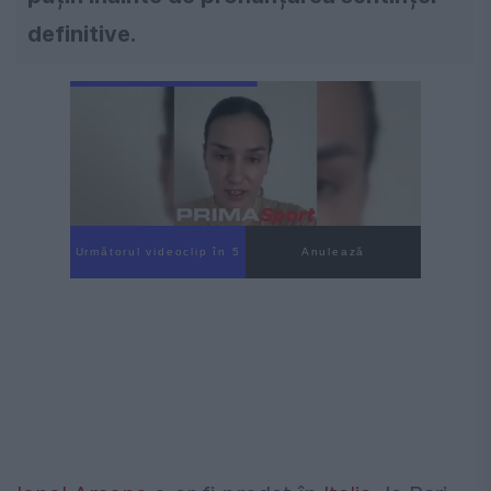
definitive.
Următorul videoclip în 3
Anulează