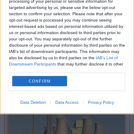
processing of your personal or sensitive information for
targeted advertising by us, please use the below opt-out
section to confirm your selection. Please note that after your
opt-out request is processed you may continue seeing
interest-based ads based on personal information utilized by
us or personal information disclosed to third parties prior to
your opt-out. You may separately opt-out of the further
disclosure of your personal information by third parties on the
IAB’s list of downstream participants. This information may
MONDEN
also be disclosed by us to third parties on the
IAB’s List of
Downstream Participants
that may further disclose it to other
Lady Marina Windsor s-a căsătorit. A purtat la
third parties.
altar o tiară cu istorie regală
CONFIRM
Data Deletion
Data Access
Privacy Policy