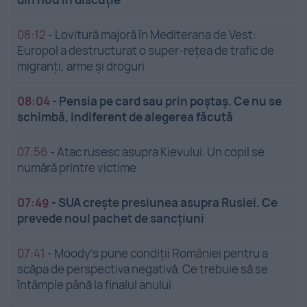
08:12
-
Lovitură majoră în Mediterana de Vest:
Europol a destructurat o super-rețea de trafic de
migranți, arme și droguri
08:04
-
Pensia pe card sau prin poștaș. Ce nu se
schimbă, indiferent de alegerea făcută
07:56
-
Atac rusesc asupra Kievului. Un copil se
numără printre victime
07:49
-
SUA crește presiunea asupra Rusiei. Ce
prevede noul pachet de sancțiuni
07:41
-
Moody’s pune condiții României pentru a
scăpa de perspectiva negativă. Ce trebuie să se
întâmple până la finalul anului