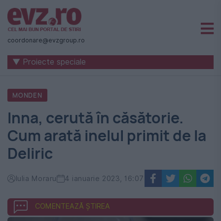
Știri
naționale
coordonare@evzgroup.ro
și
▼ Proiecte speciale
internaționale
|
MONDEN
România
Inna, cerută în căsătorie.
-
Cum arată inelul primit de la
Evenimentul
Deliric
Zilei
Iulia Moraru
4 ianuarie 2023, 16:07
COMENTEAZĂ ȘTIREA