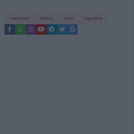
cantaret
deliric
inna
logodna