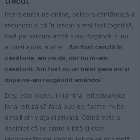
trecut
Într-o emisiune online, celebra cântăreață a
recunoscut că în trecut a mai fost logodită,
însă pe parcurs ambii s-au răzgândit și nu
au mai ajuns la altar. „
Am fost cerută în
căsătorie, am zis da, dar nu m-am
căsătorit. Am fost cu un băiat șase ani și
după ne-am răzgândit amândoi
”.
Deși este mereu în lumina reflectoarelor,
Inna refuză să facă publice foarte multe
detalii din viața ei privată. Cântăreața a
declarat că se simte iubită și este
recunoscătoare pentru tot ce se întâmplă