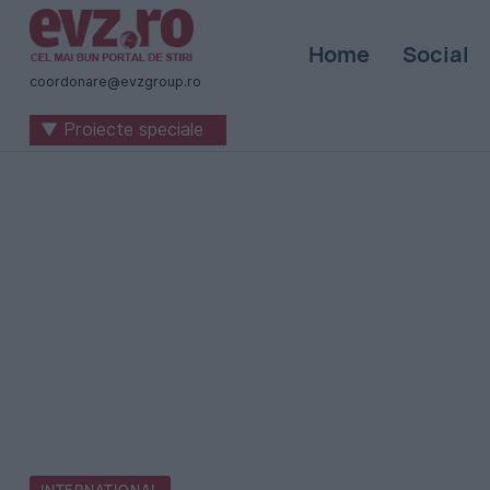
Știri
Home
Social
naționale
coordonare@evzgroup.ro
și
▼ Proiecte speciale
internaționale
|
România
-
Evenimentul
Zilei