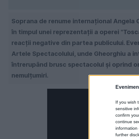
Soprana de renume internațional Angela G
în timpul unei reprezentații a operei "Tosca"
reacții negative din partea publicului. Ev
Artele Spectacolului, unde Gheorghiu a int
întrerupând brusc spectacolul și oprind or
nemulțumiri.
Evenimentu
If you wish 
sensitive in
confirm you
continue se
information 
further disc