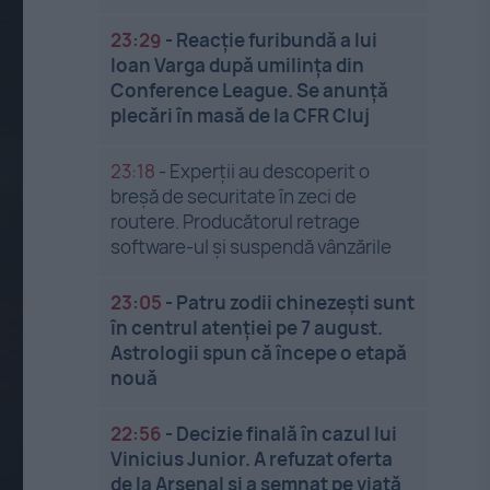
23:29
-
Reacție furibundă a lui
Ioan Varga după umilința din
Conference League. Se anunță
plecări în masă de la CFR Cluj
23:18
-
Experții au descoperit o
breșă de securitate în zeci de
routere. Producătorul retrage
software-ul și suspendă vânzările
23:05
-
Patru zodii chinezești sunt
în centrul atenției pe 7 august.
Astrologii spun că începe o etapă
nouă
22:56
-
Decizie finală în cazul lui
Vinicius Junior. A refuzat oferta
de la Arsenal și a semnat pe viață