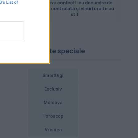
Pandora: confecții cu denumire de
B’s List of
origine controlată și vinuri croite cu
stil
Proiecte speciale
SmartDigi
Exclusiv
Moldova
Horoscop
Vremea