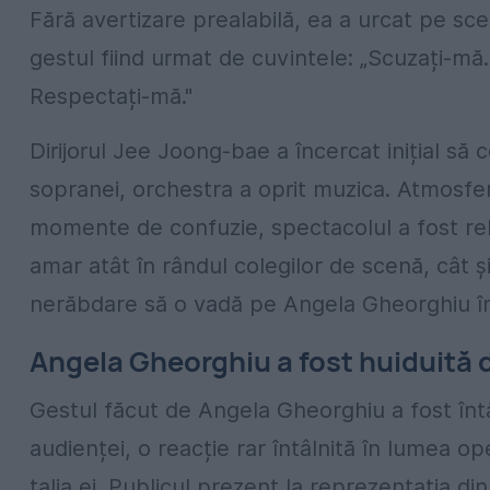
Fără avertizare prealabilă, ea a urcat pe sc
gestul fiind urmat de cuvintele: „Scuzați-mă.
Respectați-mă."
Dirijorul Jee Joong-bae a încercat inițial să c
sopranei, orchestra a oprit muzica. Atmosfe
momente de confuzie, spectacolul a fost relu
amar atât în rândul colegilor de scenă, cât ș
nerăbdare să o vadă pe Angela Gheorghiu în
Angela Gheorghiu a fost huiduită 
Gestul făcut de Angela Gheorghiu a fost înt
audienței, o reacție rar întâlnită în lumea o
talia ei. Publicul prezent la reprezentația di