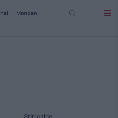
onal
Monden
Stiri calde