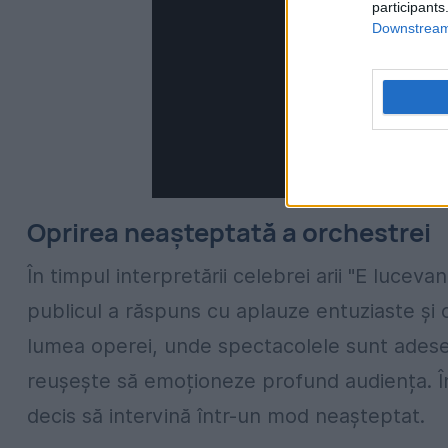
participants
Downstream 
Oprirea neașteptată a orchestrei
În timpul interpretării celebrei arii "E lucev
publicul a răspuns cu aplauze entuziaste și 
lumea operei, unde spectacolele sunt adesea
reușește să emoționeze profund audiența. Î
decis să intervină într-un mod neașteptat.