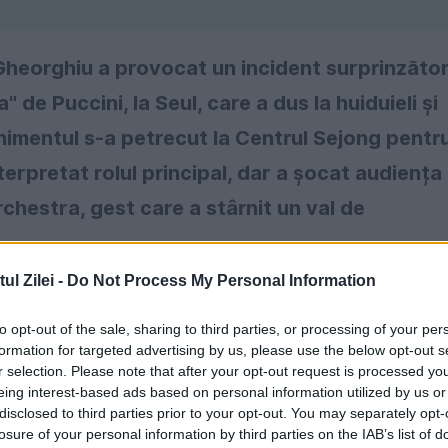
heorghiu a provocat un incident surprinzăto
 de Puccini, la Seul, care a dus la huiduieli și
enimentul s-a petrecut la Centrul Sejong pentr
erpretat rolul principal, dar a șocat audiența
chestra, gest care a stârnit un val de
l Zilei -
Do Not Process My Personal Information
to opt-out of the sale, sharing to third parties, or processing of your per
formation for targeted advertising by us, please use the below opt-out s
r selection. Please note that after your opt-out request is processed y
eing interest-based ads based on personal information utilized by us or
disclosed to third parties prior to your opt-out. You may separately opt-
losure of your personal information by third parties on the IAB’s list of