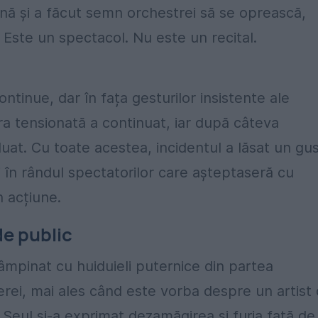
enă și a făcut semn orchestrei să se oprească,
 Este un spectacol. Nu este un recital.
ontinue, dar în fața gesturilor insistente ale
ra tensionată a continuat, iar după câteva
at. Cu toate acestea, incidentul a lăsat un gu
i în rândul spectatorilor care așteptaseră cu
 acțiune.
de public
âmpinat cu huiduieli puternice din partea
perei, mai ales când este vorba despre un artist
n Seul și-a exprimat dezamăgirea și furia față de