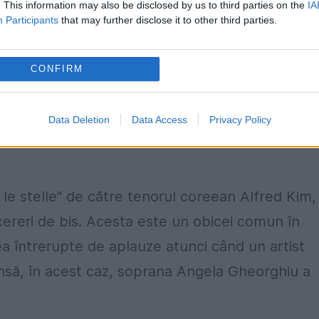
. This information may also be disclosed by us to third parties on the
IA
Participants
that may further disclose it to other third parties.
CONFIRM
Data Deletion
Data Access
Privacy Policy
an le stelle" de către tenorul coreean Alfred Kim,
cereri de bis. Acesta este un obicei comun în
 întrerupte de aplauze atunci când un artist
nsă, în acest caz, soprana Angela Gheorghiu a