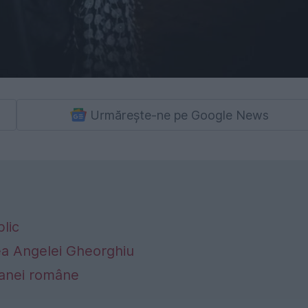
Urmărește-ne pe Google News
lic
tea Angelei Gheorghiu
anei române