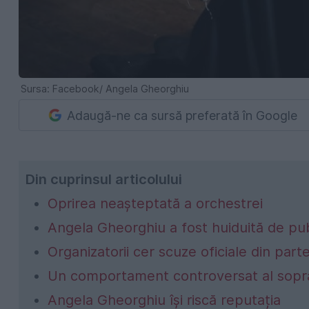
Sursa: Facebook/ Angela Gheorghiu
Adaugă-ne ca sursă preferată în Google
Din cuprinsul articolului
Oprirea neașteptată a orchestrei
Angela Gheorghiu a fost huiduită de pub
Organizatorii cer scuze oficiale din par
Un comportament controversat al sopr
Angela Gheorghiu își riscă reputația