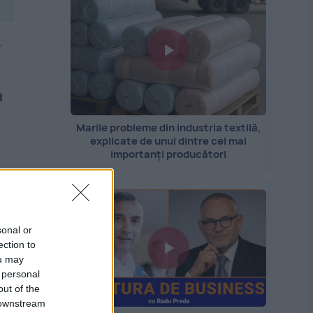
r
u
Marile probleme din industria textilă,
explicate de unul dintre cei mai
importanți producători
sonal or
ection to
ou may
 personal
out of the
 downstream