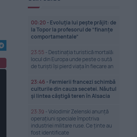
00:20
-
Evoluția lui pește prăjit: de
la Topor la profesorul de ”finanțe
comportamentale”
23:55
-
Destinația turistică mortală:
locul din Europa unde peste o sută
de turiști își pierd viața în fiecare an
23:46
-
Fermierii francezi schimbă
culturile din cauza secetei. Năutul
și lintea câștigă teren în Alsacia
23:39
-
Volodimir Zelenski anunță
operațiuni speciale împotriva
industriei militare ruse. Ce ținte au
fost identificate