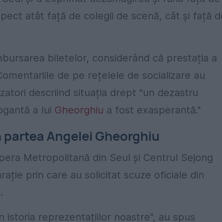
pect atât față de colegii de scenă, cât și față d
mbursarea biletelor, considerând că prestația a
Comentariile de pe rețelele de socializare au
zatori descriind situația drept "un dezastru
rogantă a lui
Gheorghiu
a fost exasperantă."
in partea Angelei Gheorghiu
Opera Metropolitană din Seul și Centrul Sejong
ație prin care au solicitat scuze oficiale din
s
.
istoria reprezentațiilor noastre", au spus